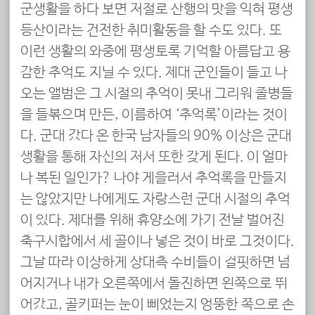
군생활을 하다 보면 저절로 산행의 맛을 익혀 평생
등산이라는 건전한 취미활동을 할 수도 있다. 또
이런 생활의 와중에 평생토록 기억할 아름답고 용
감한 추억도 지닐 수 있다. 제대 군인들이 들고 나
오는 앨범은 그 시절의 추억이 못내 그리워 졸병들
을 들볶으며 만든, 이름하여 ‘추억록’이라는 것이
다. 군대 갔다 온 한국 남자들의 90% 이상은 군대
생활을 통해 자신의 저서 또한 갖게 된다. 이 얼마
나 복된 일인가? 나야 게을러서 추억록을 만들지
는 않았지만 나에게도 자랑스런 군대 시절의 추억
이 있다. 제대를 위해 휴양소에 가기 전날 벌어진
축구시합에서 세 골이나 넣은 것이 바로 그것이다.
그날 따라 이상하게 상대측 수비들이 걸핏하면 넘
어지거나 내가 오른쪽에서 돌진하면 왼쪽으로 뛰
어갔고, 골키퍼는 눈이 삐었는지 엉뚱한 쪽으로 손