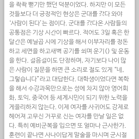
을 좍좍 뻗기만 했던 덕분이었다. 하지만 이 모든
것들보다 더 긍정적인 현상은 군대를 갔다 와야
‘사람이 된다’는 점이다. 군대를 갔다온 사람들의
공통점은 기상 시간이 빠르다. 적어도 3일 혹은 한
달간은 예닐곱 시에 기상을 해서 이부자리를 정돈
하고 세면을 하고새벽 공기를 쐬며 운기(運氣) 및 운동
을 한다. 걸음걸이도 단정하며, 자기보다 나이 많
은 사람이 질문을 하면 큰 소리로 절도 있게 “네,
그렇습니다”라고 대답한다. 대학생이었다면 복학
을 해서 수강과목만으로는 성에 차지 않아 영어회
화, 토익, 중국어 등 세계시민이 되기 위한 노력을
게을리하지 않는다. 이제 여자를 사귀어도 강제로
헤어져 고무신 거꾸로 신는 여자를 만날 일은 없
다. 특히 예비군복을 입으면 또 얼마나 근사한가.
훈련이 끝나면 사나이답게 말술을 마시며 군시절