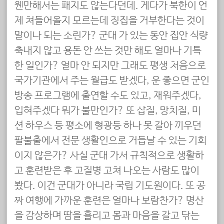
웬만해서는 패지도 않는다던데. 게다가 북한이 언
제 쳐들어올지 모르는데 징집을 거부한다는 것이
말이나 되는 소린가? 군대 가 있는 동안 집안 식량
축내지 않고 용돈 안 쓰는 것만 해도 얼마나 기특
한 일인가? 얼마 안 되지만 그래도 평생 처음으로
국가기관에서 주는 월급도 받겠다, 운 좋으면 군인
방송 프로그램에 출연할 수도 있고, 재워주겠다,
입혀주겠다 뭐가 불만인가? 또 삽질, 망치질, 미
션 하우스 등 평소에 형광등 하나 못 갈아 끼우던
팔불출에서 전문 생활인으로 거듭날 수 있는 기회
이지 않은가? 사실 군대 가서 규칙적으로 생활하
고 훈련받은 후 고질병 고쳐 나오는 사람도 많이
봤다. 이건 군대가 아니라 국립 기도원이다. 또 공
짜 여행에 가까운 훈련은 얼마나 보람찬가? 명산
을 감상하며 땀을 흘리고 몸과 마음을 갈고 닦는