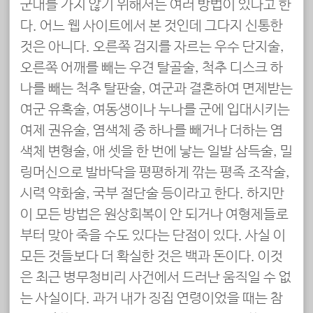
군대를 가지 않기 위해서는 여러 방법이 있다고 한
다. 어느 웹 사이트에서 본 것인데 그다지 신통한
것은 아니다. 오른쪽 검지를 자르는 우수 단지술,
오른쪽 어깨를 빼는 우견 탈골술, 척추 디스크 하
나를 빼는 척추 탈판술, 여군과 결혼하여 면제받는
여군 유혹술, 여동생이나 누나를 군에 입대시키는
여제 권유술, 염색체 중 하나를 빼거나 더하는 염
색체 변형술, 애 셋을 한 번에 낳는 일발 삼득술, 밀
링머신으로 발바닥을 평평하게 깎는 평족 조작술,
시력 약화술, 국부 절단술 등이라고 한다. 하지만
이 모든 방법은 원상회복이 안 되거나 여형제들로
부터 맞아 죽을 수도 있다는 단점이 있다. 사실 이
모든 것들보다 더 확실한 것은 백과 돈이다. 이것
은 최근 병무청비리 사건에서 드러난 움직일 수 없
는 사실이다. 과거 내가 징집 연령이었을 때는 참