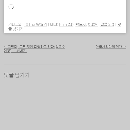
로
드
중...
카테고리:
to the World
|
태그:
Film 2.0
,
박노자
,
이효인
,
필름 2.0
|
댓
글 남기기
포스트 내비게이션
←
그렇다, 모든 것이 퇴행하고 있다(정윤수
한국사회학의 현재
→
이창) – 씨네21
댓글 남기기