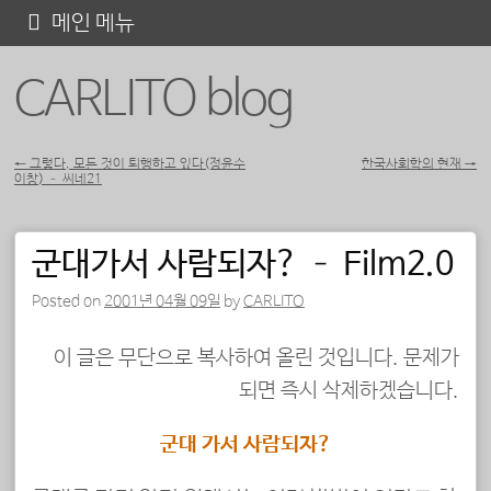
콘
메인 메뉴
텐
CARLITO blog
츠
로
바
←
그렇다, 모든 것이 퇴행하고 있다(정윤수
한국사회학의 현재
→
이창) – 씨네21
포스트 내비게이션
로
가
군대가서 사람되자? – Film2.0
기
Posted on
2001년 04월 09일
by
CARLITO
이 글은 무단으로 복사하여 올린 것입니다. 문제가
되면 즉시 삭제하겠습니다.
군대 가서 사람되자?