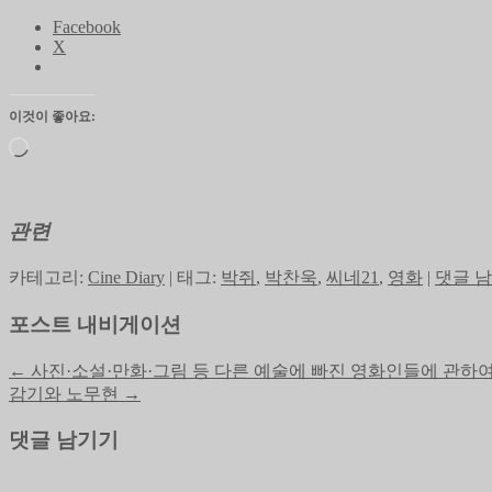
Facebook
X
이것이 좋아요:
로
드
중...
관련
카테고리:
Cine Diary
|
태그:
박쥐
,
박찬욱
,
씨네21
,
영화
|
댓글 
포스트 내비게이션
←
사진·소설·만화·그림 등 다른 예술에 빠진 영화인들에 관하여 –
감기와 노무현
→
댓글 남기기