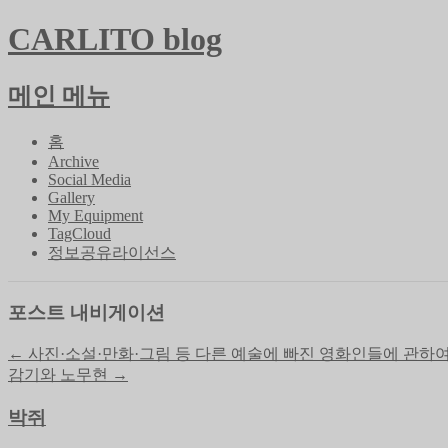
CARLITO blog
메인 메뉴
콘
홈
텐
Archive
Social Media
츠
Gallery
로
My Equipment
바
TagCloud
로
정보공유라이선스
가
기
포스트 내비게이션
←
사진·소설·만화·그림 등 다른 예술에 빠진 영화인들에 관하여 –
감기와 노무현
→
박쥐