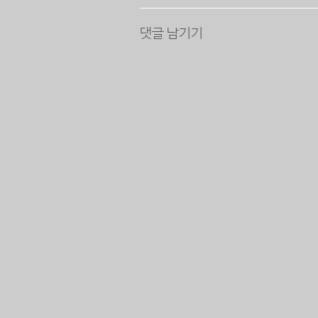
댓글 남기기