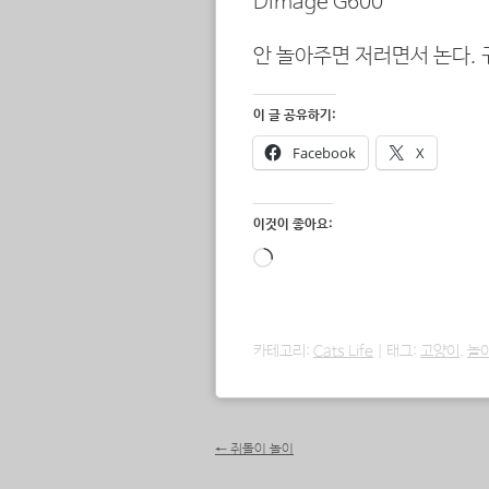
Dimage G600
안 놀아주면 저러면서 논다. 
이 글 공유하기:
Facebook
X
이것이 좋아요:
로
드
중...
카테고리:
Cats Life
|
태그:
고양이
,
놀
포스트 내비게이션
←
쥐돌이 놀이