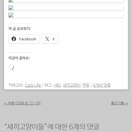
이 글 공유하기:
Facebook
X
이것이 좋아요:
로
드
중...
카테고리:
Cats Life
|
태그:
사티
,
새끼고양이
,
연두
|
6개의 댓글
포스트 내비게이션
←
여행(2006.8.12~15)
몽상가들
→
“
새끼고양이들
”에 대한 6개의 댓글