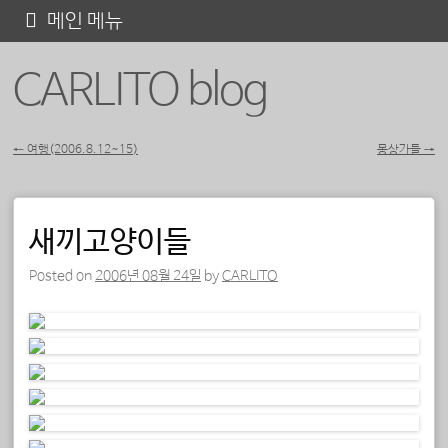
콘
메인 메뉴
텐
CARLITO blog
츠
로
바
←
여행(2006.8.12~15)
몽상가들
→
포스트 내비게이션
로
가
새끼고양이들
기
Posted on
2006년 08월 24일
by
CARLITO