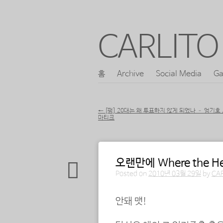
CARLITO 
콘
홈
Archive
Social Media
Ga
메인 메뉴
텐
츠
←
[펌] 20대는 왜 투표하지 않게 되었나 – 엄기호
마티크
로
포스트 내비게이션
바
로
오랜만에 Where the Hell
가
Posted on
2010년 03월 29일
by
CA
기
안돼 맷!