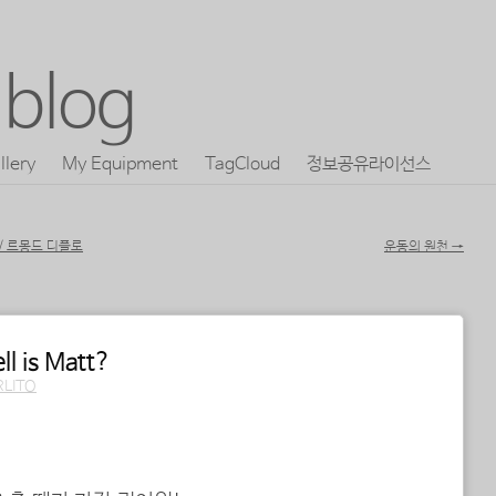
blog
llery
My Equipment
TagCloud
정보공유라이선스
 / 르몽드 디플로
운동의 원천
→
 is Matt?
RLITO