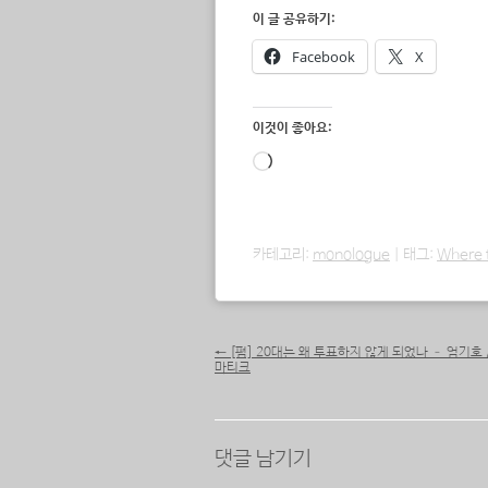
이 글 공유하기:
Facebook
X
이것이 좋아요:
로
드
중...
카테고리:
monologue
|
태그:
Where t
포스트 내비게이션
←
[펌] 20대는 왜 투표하지 않게 되었나 – 엄기호
마티크
댓글 남기기