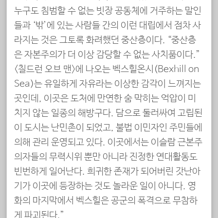
누구도 침범할 수 없는 빗장 공동체에 거주하는 말인
들과 ‘밖’에 있는 사람들 간의 이런 대립에서 점차 사
라지는 것은 그토록 화려했던 중산층이다. “중산층
은 자본주의가 더 이상 감당할 수 없는 사치품이다.”
<칠드런 오브 맨>에 나오는 벡스힐온시(Bexhill on
Sea)는 유일하게 자유라는 이상한 감각이 느껴지는
곳인데, 이곳은 도처에 만연한 숨 막히는 억압이 미
치지 않는 일종의 해방구다. 담으로 둘러싸여 고립된
이 도시는 난민촌이 되었고, 불법 이민자인 주민들에
의해 관리 운영되고 있다. 이곳에서는 이슬람 근본주
의자들의 무력시위 뿐만 아니라 진정한 연대활동도
빈번하게 일어난다. 희귀한 존재가 되어버린 갓난아
기가 이곳에 등장하는 것도 놀라운 일이 아니다. 영
화의 마지막에서 벡스힐은 공군의 폭격으로 무참하
게 파괴된다.”