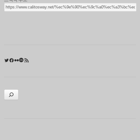
Twitter
Facebook
Flickr
Last.fm
RSS 피드
검색