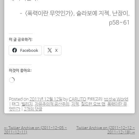
– <폭력이란 무엇인가>, 슬라보예 지젝, 난장이,
p58~61
이 글 공유하기:
Facebook
X
이것이 좋아요:
로
드
중...
Posted on
2011년 12월 12일
by
CARLITO
카테고리:
to the World
|
태그:
빌리지
,
자유주의적 공산주의
,
지젝
,
칠드런 오브 맨
,
폭력이란 무
엇인가
|
2개의 댓글
포스트 내비게이션
←
Twitter Archive on (2011-12-05 ~
Twitter Archive on (2011-12-12 ~
2011-12-11)
2011-12-18)
→