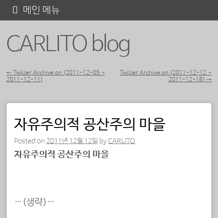
콘
메인 메뉴
텐
CARLITO blog
츠
로
바
←
Twitter Archive on (2011-12-05 ~
Twitter Archive on (2011-12-12 ~
2011-12-11)
2011-12-18)
→
포스트 내비게이션
로
가
기
자유주의적 공산주의 마을
Posted on
2011년 12월 12일
by
CARLITO
자유주의적 공산주의 마을
…(생략)…