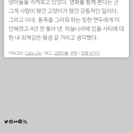
양이들을 지켜보고 있었다. 영화를 함께 본다는 건
그게 사람이 됐건 고양이가 됐건 감동적인 일이다.
그리고 이내, 동족을 그리워 하는 듯한 연두에게 미
안해졌고 4년 전 쫓아 낸, 하늘나라에 있을 사티에 대
한 내 죄책감은 평생 갈 거라고 생각했다.
카테고리:
Cats Life
|
태그:
고양이춤
,
연두
|
댓글 남기기
포스트 내비게이션
Twitter
Facebook
Flickr
Last.fm
RSS 피드