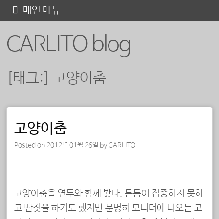
콘
메인 메뉴
텐
CARLITO blog
츠
로
바
[태그:]
고양이춤
로
가
기
포스트 내비게이션
고양이춤
Posted on
2012년 01월 26일
by
CARLITO
고양이춤을 연두와 함께 봤다. 틈틈이 집중하지 못하
고 딴짓을 하기도 했지만 분명히 모니터에 나오는 고