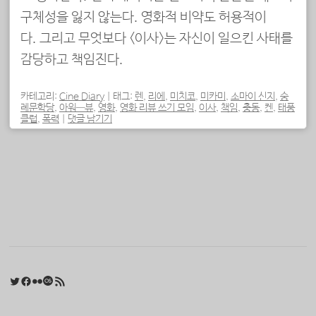
구체성을 잃지 않는다. 영화적 비약도 허용적이
다. 그리고 무엇보다 <이사>는 자신이 일으킨 사태를
감당하고 책임진다.
카테고리:
Cine Diary
|
태그:
렌
,
리에
,
미치코
,
미카미
,
소마이 신지
,
숭
례문학당
,
아워—뷰
,
영화
,
영화 리뷰 쓰기 모임
,
이사
,
책임
,
충동
,
켄
,
태풍
클럽
,
폭력
|
댓글 남기기
포스트 내비게이션
Twitter
Facebook
Flickr
Last.fm
RSS 피드