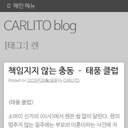
콘
메인 메뉴
텐
CARLITO blog
츠
로
바
[태그:]
렌
로
가
기
책임지지 않는 충동 – 태풍 클럽
포스트 내비게이션
Posted on
2025년 09월 06일
by
CARLITO
<태풍 클럽>
소마이 신지의 <이사>에서 렌은 쉼 없이 달린다. 렌의
멈추지 않는 질주에는 부모의 이혼이라는 사건에 저