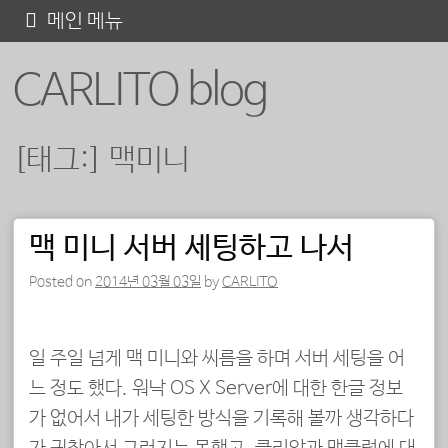
콘
메인 메뉴
텐
CARLITO blog
츠
로
바
[태그:]
맥미니
로
가
기
맥 미니 서버 세팅하고 나서
포스트 내비게이션
Posted on
2014년 03월 03일
by
CARLITO
일 주일 넘게 맥 미니와 씨름을 하며 서버 세팅을 어
느 정도 했다. 워낙 OS X Server에 대한 한글 정보
가 없어서 내가 세팅한 방식을 기록해 볼까 생각하다