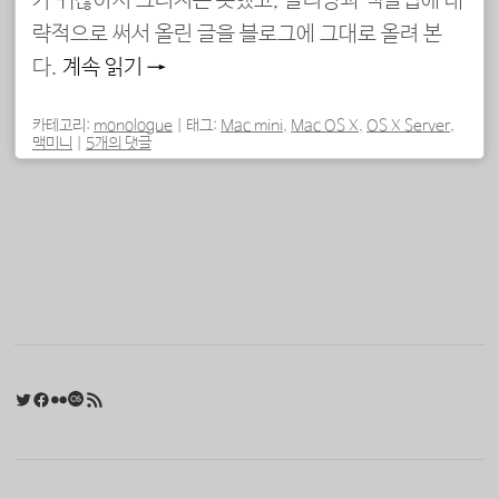
가 귀찮아서 그러지는 못했고, 클리앙과 맥클럽에 대
략적으로 써서 올린 글을 블로그에 그대로 올려 본
다.
계속 읽기
→
카테고리:
monologue
|
태그:
Mac mini
,
Mac OS X
,
OS X Server
,
맥미니
|
5개의 댓글
포스트 내비게이션
Twitter
Facebook
Flickr
Last.fm
RSS 피드