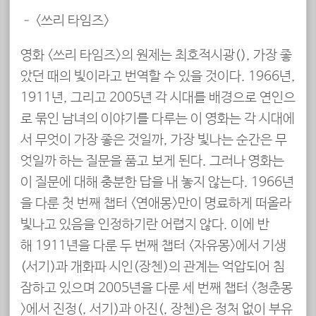
– <쓰리 타임즈>
영화 <쓰리 타임즈>의 원제는 최호적시광(最好的時光), 가장 좋
았던 때의 빛이라고 번역할 수 있을 것이다. 1966년,
1911년, 그리고 2005년 각 시대를 배경으로 연인으
로 묶인 남녀의 이야기를 다루는 이 영화는 각 시대에
서 무엇이 가장 좋은 것일까, 가장 빛나는 순간은 무
엇일까 하는 질문을 품고 보게 된다. 그러나 영화는
이 질문에 대해 충분한 답을 내 놓지 않는다. 1966년
을 다룬 첫 번째 챕터 <연애몽>만이 명료하게 떠올라
빛나고 있음을 인정하기란 어렵지 않다. 이에 반
해 1911년을 다룬 두 번째 챕터 <자유몽>에서 기생
(서기)과 개화파 시인(장첸)의 관계는 억압되어 침
잠하고 있으며 2005년을 다룬 세 번째 챕터 <청춘몽
>에서 진정(陳靖, 서기)과 아진(阿震, 장첸)은 정처 없이 부유