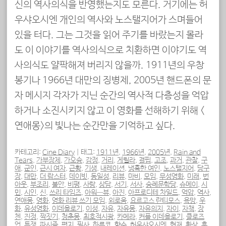
신의 역사의식을 반영했는지도 모른다. 거기에는 허
우샤오시엔 개인의 역사와 노스탤지어가 스며들어
있을 터다. 그는 그것을 읽어 주기를 바랐는지 몰라
도 이 이야기를 역사의식으로 치환하면 이야기도 역
사의식도 얄팍해져 버리지 않을까. 1911년의 우창
봉기나 1966년 대만의 징병제, 2005년 핸드폰의 문
자 메시지 각자가 지닌 순간의 역사적 다층성을 억압
하거나 소진시키지 않고 이 영화를 선해하기 위해 <
연애몽>의 빛나는 순간만을 기억하고 싶다.
카테고리:
Cine Diary
|
태그:
1911년
,
1966년
,
2005년
,
Rain and
Tears
,
가부장제
,
가오슝
,
감정
,
거리
,
게릴라
,
결핍
,
고조
,
과거
,
관찰
,
구
애
,
군인
,
근시 여자
,
근황
,
기생
,
내레이션
,
냉혹한 여인
,
노스탤지어
,
당구
장
,
대만
,
더 랍스터
,
데이빗
,
동일성
,
리뷰
,
마비
,
모임
,
무성영화
,
미래
,
번
아웃
,
부조리
,
불안
,
비평
,
사랑
,
상담
,
서기
,
서사
,
숭례문학당
,
슈메이
,
시
민
,
시인
,
신
,
쓰리 타임즈
,
아워—뷰
,
아진
,
아프로디테 차일드
,
억압
,
역사
,
연애몽
,
영화
,
영화 리뷰 쓰기 모임
,
외로움
,
요르고스 란티모스
,
욕망
,
우
화
,
유성영화
,
이데올로기
,
이성
,
자유
,
자유몽
,
자유의지
,
자이
,
자책
,
장
첸
,
진정
,
짝짓기
,
청춘몽
,
최호적시광
,
카메라
,
커플 이데올로기
,
클로즈
업
,
투쟁
,
파시즘
,
편지
,
필사
,
하루코
,
향수
,
허우샤오시엔
,
현재
,
환상
,
후