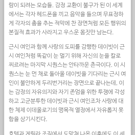
람이 되려는 모습들. 감정 교환이 불구가 된 이 세계
에서는 각자 헤드폰을 끼고 음악을 들으며 무표정하
게 각자의 춤을 추는 적막에 찬 장면처럼 모든 행위의
본질적 효과가 사라지고 우스운 몸짓만 남는다.
근시 여인과 함께 사랑의 도피를 감행한 데이빗이 근
시 여인처럼 똑같이 눈 멀기 위해 자신의 눈을 칼로
찌르려는 마지막 시퀀스는 안타까운 촌극이다. 이 시
퀀스는 눈 먼 채로 돌아올 데이빗을 기다리는 근시 여
인이 불안하게 두리번거리는 장면으로 끝나는데, 이
는 감정의 자유의지와 자기 존엄을 위한 투쟁에 각성
하고 고군분투한 데이빗과 근시 여인조차 사랑에 대
한 체제 이데올로기의 맹목적 열정에서 자유롭지 못
함을 상기시킨다.
호텔과 게릴라 조직에서 도망쳐 나온 이후에도 이 세