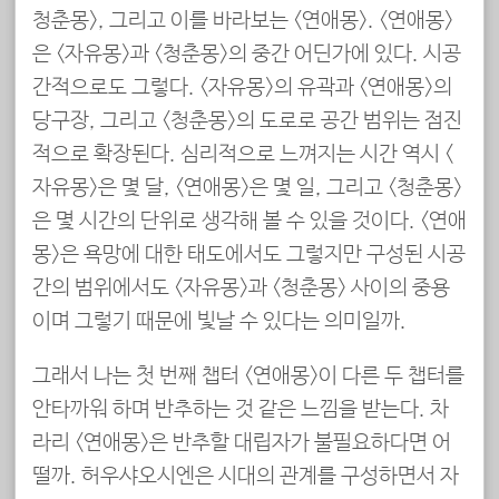
청춘몽>, 그리고 이를 바라보는 <연애몽>. <연애몽>
은 <자유몽>과 <청춘몽>의 중간 어딘가에 있다. 시공
간적으로도 그렇다. <자유몽>의 유곽과 <연애몽>의
당구장, 그리고 <청춘몽>의 도로로 공간 범위는 점진
적으로 확장된다. 심리적으로 느껴지는 시간 역시 <
자유몽>은 몇 달, <연애몽>은 몇 일, 그리고 <청춘몽>
은 몇 시간의 단위로 생각해 볼 수 있을 것이다. <연애
몽>은 욕망에 대한 태도에서도 그렇지만 구성된 시공
간의 범위에서도 <자유몽>과 <청춘몽> 사이의 중용
이며 그렇기 때문에 빛날 수 있다는 의미일까.
그래서 나는 첫 번째 챕터 <연애몽>이 다른 두 챕터를
안타까워 하며 반추하는 것 같은 느낌을 받는다. 차
라리 <연애몽>은 반추할 대립자가 불필요하다면 어
떨까. 허우샤오시엔은 시대의 관계를 구성하면서 자