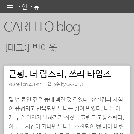
콘
메인 메뉴
텐
CARLITO blog
츠
로
바
[태그:]
번아웃
로
가
기
근황, 더 랍스터, 쓰리 타임즈
포스트 내비게이션
Posted on
2019년 11월 19일
by
CARLITO
몇 년 동안 깊은 늪에 빠진 것 같았다. 상실감과 자책
이 중첩되고 반복되면서 나를 갉아 먹었다. 나는 이
게 무슨 일인지 말하기가 짐짓 부끄럽고 고통스럽다.
아무튼 시간이 지나면서 나는 소진되어 텅 비어 버린