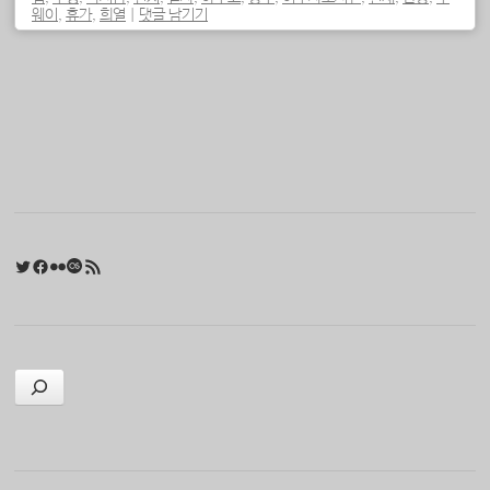
웨이
,
휴가
,
희열
|
댓글 남기기
포스트 내비게이션
Twitter
Facebook
Flickr
Last.fm
RSS 피드
검색