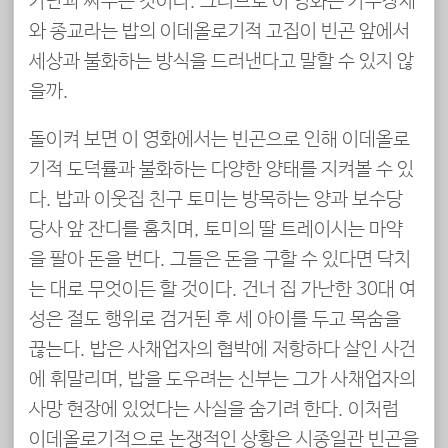
가난과 싸우는 것이다. 그러므로 이 영화는 가부장제
와 종교라는 밥의 이데올로기적 고집이 빈곤 앞에서
세상과 불화하는 방식을 드러낸다고 말할 수 있지 않
을까.
돌이켜 보면 이 영화에서는 빈곤으로 인해 이데올로
기적 도덕률과 불화하는 다양한 양태를 지켜볼 수 있
다. 밥과 이웃집 친구 토미는 방목하는 양과 보수당
당사 앞 잔디를 훔치며, 토미의 딸 트레이시는 마약
을 팔아 돈을 번다. 그들은 돈을 구할 수 있다면 닥치
는 대로 무엇이든 할 것이다. 건너 집 가난한 30대 여
성은 절도 행위로 검거된 후 세 아이를 두고 목숨을
끊는다. 밥은 사채업자의 협박에 저항하다 살인 사건
에 휘말리며, 밥을 도우려는 신부는 그가 사채업자의
사망 현장에 있었다는 사실을 숨기려 한다. 이처럼
이데올로기적으로 논쟁적인 상황은 시종일관 빈곤을