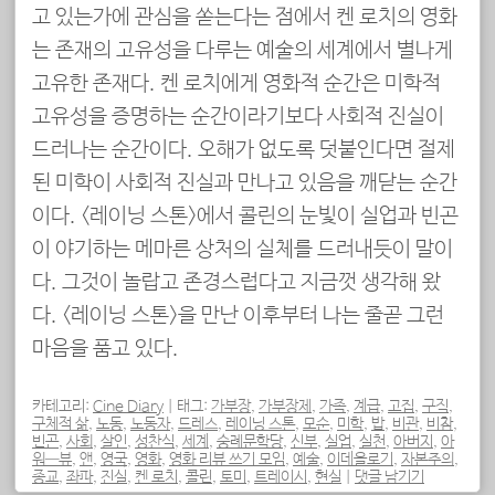
고 있는가에 관심을 쏟는다는 점에서 켄 로치의 영화
는 존재의 고유성을 다루는 예술의 세계에서 별나게
고유한 존재다. 켄 로치에게 영화적 순간은 미학적
고유성을 증명하는 순간이라기보다 사회적 진실이
드러나는 순간이다. 오해가 없도록 덧붙인다면 절제
된 미학이 사회적 진실과 만나고 있음을 깨닫는 순간
이다. <레이닝 스톤>에서 콜린의 눈빛이 실업과 빈곤
이 야기하는 메마른 상처의 실체를 드러내듯이 말이
다. 그것이 놀랍고 존경스럽다고 지금껏 생각해 왔
다. <레이닝 스톤>을 만난 이후부터 나는 줄곧 그런
마음을 품고 있다.
카테고리:
Cine Diary
|
태그:
가부장
,
가부장제
,
가족
,
계급
,
고집
,
구직
,
구체적 삶
,
노동
,
노동자
,
드레스
,
레이닝 스톤
,
모순
,
미학
,
밥
,
비관
,
비참
,
빈곤
,
사회
,
살인
,
성찬식
,
세계
,
숭례문학당
,
신부
,
실업
,
실천
,
아버지
,
아
워—뷰
,
앤
,
영국
,
영화
,
영화 리뷰 쓰기 모임
,
예술
,
이데올로기
,
자본주의
,
종교
,
좌파
,
진실
,
켄 로치
,
콜린
,
토미
,
트레이시
,
현실
|
댓글 남기기