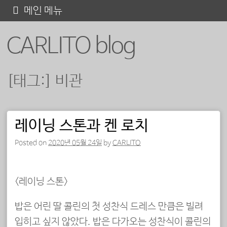
콘
메인 메뉴
텐
CARLITO blog
츠
로
바
[태그:]
비관
로
가
기
레이닝 스톤과 켄 로치
포스트 내비게이션
Posted on
2020년 05월 24일
by
CARLITO
<레이닝 스톤>
밥은 어린 딸 콜린의 첫 성찬식 드레스 만큼은 빌려
입히고 싶지 않았다. 밥은 다가오는 성찬식이 콜린의