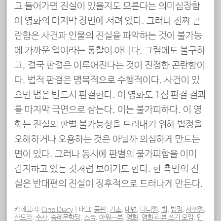
고 들어가면 진실이 있을지도 모른다는 의미심장함
이 영화의 마지막 장면에 서려 있다. 그러나 진짜 곤
란함은 사건과 인물의 진실을 파악하는 것이 불가능
에 가까운 일이라는 통찰이 아니다. 그럼에도 불구하
고, 결국 판결은 이루어진다는 것이 진정한 곤란함이
다. 법적 판결은 맹목적으로 수행적이다. 사건이 있
으면 법은 반드시 판결한다. 이 영화도 1심 판결 결과
를 마지막 국면으로 삼는다. 이는 불가피하다. 이 영
화는 진실의 판별 불가능성을 드러내기 위해 법정을
오해하거나 오용하는 것은 아닐까 의심하게 만드는
면이 있다. 그러나 동시에 판별의 불가피함을 이미
감지하고 있는 것처럼 보이기도 한다. 한 측면의 진
실은 반대편의 진실이 징후적으로 드러나게 만든다.
카테고리:
Cine Diary
|
태그:
공판
,
기소
,
내면
,
다니엘
,
법
,
법정
,
사뮈엘
,
산드라
,
수사
,
숭례문학당
,
스눕
,
아워—뷰
,
영화
,
영화 리뷰 쓰기 모임
,
인