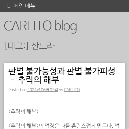
콘
메인 메뉴
텐
CARLITO blog
츠
로
바
[태그:]
산드라
로
가
기
판별 불가능성과 판별 불가피성
포스트 내비게이션
– 추락의 해부
Posted on
2024년 06월 07일
by
CARLITO
<추락의 해부>
<추락의 해부>의 법정은 나를 혼란스럽게 만든다. 법