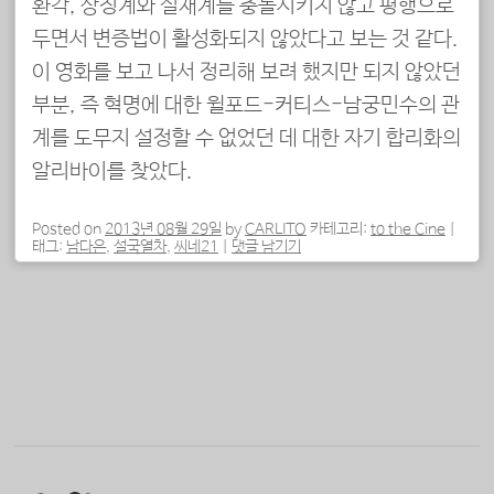
환각, 상징계와 실재계를 충돌시키지 않고 평행으로
두면서 변증법이 활성화되지 않았다고 보는 것 같다.
이 영화를 보고 나서 정리해 보려 했지만 되지 않았던
부분, 즉 혁명에 대한 윌포드-커티스-남궁민수의 관
계를 도무지 설정할 수 없었던 데 대한 자기 합리화의
알리바이를 찾았다.
Posted on
2013년 08월 29일
by
CARLITO
카테고리:
to the Cine
|
태그:
남다은
,
설국열차
,
씨네21
|
댓글 남기기
포스트 내비게이션
Twitter
Facebook
Flickr
Last.fm
RSS 피드