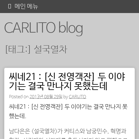
콘
메인 메뉴
텐
CARLITO blog
츠
로
바
[태그:]
설국열차
로
가
기
씨네21 : [신 전영객잔] 두 이야
포스트 내비게이션
기는 결국 만나지 못했는데
Posted on
2013년 08월 29일
by
CARLITO
씨네21 : [신 전영객잔] 두 이야기는 결국 만나지 못
했는데
.
남다은은 <설국열차>가 커티스와 남궁민수, 혁명과