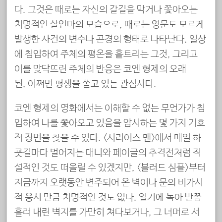
다. 그것은 때로는 자신의 갈길을 막거나 쫓아오는
치명적인 살인마의 모습으로, 때로는 영문도 모르게
발생한 사건의 변수나 곤경의 형태로 나타난다. 일상
에 침입하여 주체의 평온을 흩트리는 그것, 그리고
이를 맞닥뜨린 주체의 반응은 코엔 형제의 오래
된, 어쩌면 평생을 쏟고 있는 관심사다.
코엔 형제의 영화에서는 이해할 수 없는 무언가가 침
입하여 나를 쫓아오고 있음을 암시하는 몇 가지 기호
적 장면을 찾을 수 있다. <시리어스 맨>에서 매일 하
굣길마다 벌어지는 대니와 페이글의 추격전처럼 직
설적인 것도 떠올릴 수 있겠지만, <블러드 심플>부터
지금까지 오랫동안 변주되어 온 벽이나 문의 비가시
적 응시 만큼 치명적인 것도 없다. 열기에 녹아 반쯤
흘러 내린 벽지를 가만히 쳐다보거나, 그 너머로 서