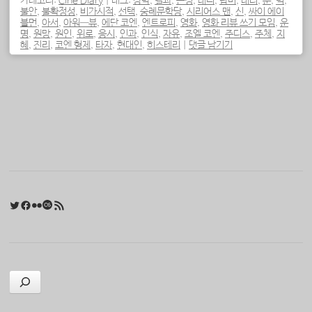
카테고리:
Cine Diary
|
태그:
강박
,
결과
,
곤경
,
대니
,
랍비
,
래리
,
문
,
벽
,
불안
,
불확정성
,
비가시적
,
선택
,
숭례문학당
,
시리어스 맨
,
신
,
싸이 에이
블먼
,
아서
,
아워—뷰
,
에단 코엔
,
엔트로피
,
영화
,
영화 리뷰 쓰기 모임
,
운
명
,
원망
,
원인
,
위로
,
응시
,
인과
,
인식
,
자유
,
조엘 코엔
,
주디스
,
주체
,
지
혜
,
진리
,
코엔 형제
,
타자
,
현대인
,
히스테리
|
댓글 남기기
포스트 내비게이션
Twitter
Facebook
Flickr
Last.fm
RSS 피드
검색