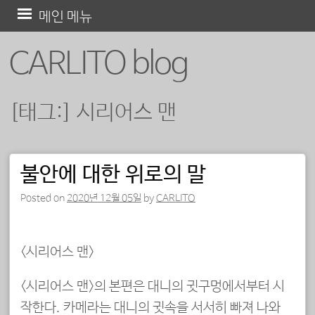
콘
메인 메뉴
텐
CARLITO blog
츠
로
바
[태그:]
시리어스 맨
로
가
기
불안에 대한 위로의 말
포스트 내비게이션
Posted on
2020년 12월 05일
by
CARLITO
<시리어스 맨>
<시리어스 맨>의 본편은 대니의 귓구멍에서부터 시
작한다. 카메라는 대니의 귓속을 서서히 빠져 나와