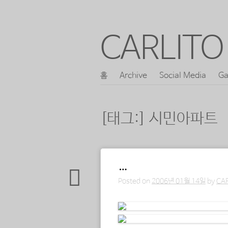
CARLITO 
콘
홈
Archive
Social Media
Ga
메인 메뉴
텐
츠
[태그:]
시민아파트
로
바
로
포스트 내비게이션
…
가
Posted on
2006년 01월 14일
by
CA
기