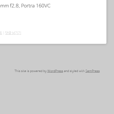
mm f2.8, Portra 160VC
트
|
댓글 남기기
This site is powered by
WordPress
and styled with
SemPress