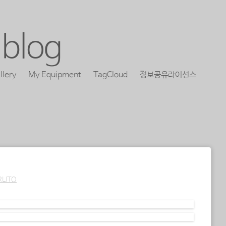
blog
llery
My Equipment
TagCloud
정보공유라이선스
RLITO