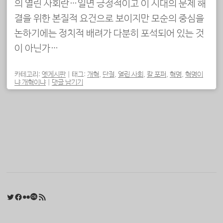
의 열린 사회란…일면 긍정적이고 이 시대의 문제 해
결을 위한 본질적 요건으로 보이지만 모순의 중심을
논하기에는 정치적 배려가 다분히 포석되어 있는 것
이 아닌가…
카테고리:
옛게시판
|
태그:
개혁
,
단절
,
열린 사회
,
칼 포퍼
,
혁명
,
혁명이
냐 개혁이냐
|
댓글 남기기
포스트 내비게이션
Twitter
Facebook
Flickr
Last.fm
RSS 피드