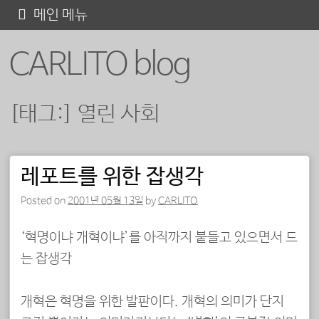
콘
메인 메뉴
텐
CARLITO blog
츠
로
바
[태그:]
열린 사회
로
가
기
레포트를 위한 잡생각
포스트 내비게이션
Posted on
2001년 05월 13일
by
CARLITO
‘혁명이냐 개혁이냐’를 아직까지 붙들고 있으면서 드
는 잡생각
개혁은 혁명을 위한 발판이다. 개혁의 의미가 단지