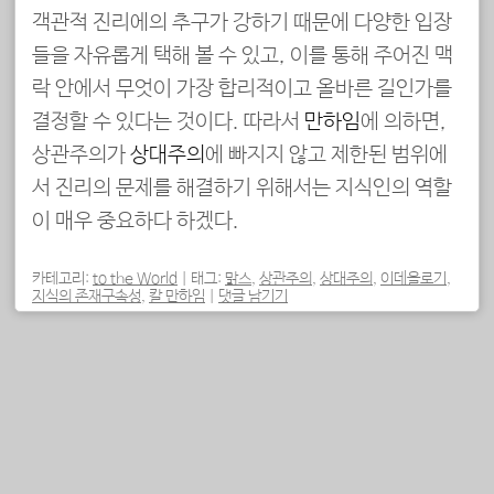
객관적 진리에의 추구가 강하기 때문에 다양한 입장
들을 자유롭게 택해 볼 수 있고, 이를 통해 주어진 맥
락 안에서 무엇이 가장 합리적이고 올바른 길인가를
결정할 수 있다는 것이다. 따라서
만하임
에 의하면,
상관주의가
상대주의
에 빠지지 않고 제한된 범위에
서 진리의 문제를 해결하기 위해서는 지식인의 역할
이 매우 중요하다 하겠다.
카테고리:
to the World
|
태그:
맑스
,
상관주의
,
상대주의
,
이데올로기
,
지식의 존재구속성
,
칼 만하임
|
댓글 남기기
포스트 내비게이션