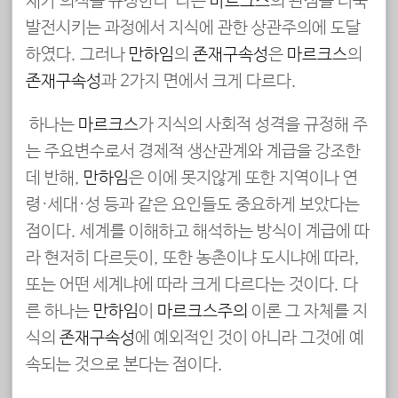
재가 의식을 규정한다”라는
마르크스
의 관점을 더욱
발전시키는 과정에서 지식에 관한 상관주의에 도달
하였다. 그러나
만하임
의
존재구속성
은
마르크스
의
존재구속성
과 2가지 면에서 크게 다르다.
하나는
마르크스
가 지식의 사회적 성격을 규정해 주
는 주요변수로서 경제적 생산관계와 계급을 강조한
데 반해,
만하임
은 이에 못지않게 또한 지역이나 연
령·세대·성 등과 같은 요인들도 중요하게 보았다는
점이다. 세계를 이해하고 해석하는 방식이 계급에 따
라 현저히 다르듯이, 또한 농촌이냐 도시냐에 따라,
또는 어떤 세계냐에 따라 크게 다르다는 것이다. 다
른 하나는
만하임
이
마르크스주의
이론 그 자체를 지
식의
존재구속성
에 예외적인 것이 아니라 그것에 예
속되는 것으로 본다는 점이다.