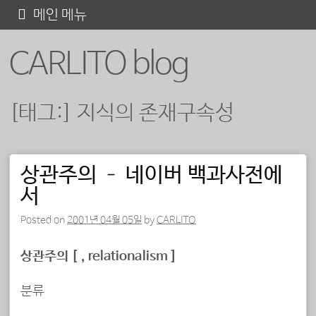
콘
메인 메뉴
텐
CARLITO blog
츠
로
바
[태그:]
지식의 존재구속성
로
가
기
상관주의 – 네이버 백과사전에
포스트 내비게이션
서
Posted on
2001년 04월 05일
by
CARLITO
상관주의 [ 相關主義, relationalism ]
분류