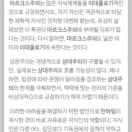
마르크스주의
는 많은 지식체계들을
이데올로기
적인
것으로 규정하면서도, 자기 자신은 객관적으로 타당
한 과학적 지식인 것처럼 대변해 왔는데, 유심히 살
펴보면 이 특권이
마르크스주의
에 부여될 이유가 없
다는 것이다. 다시 말하면,
마르크스주의
도 넓은 의
미의
이데올로기
에 속한다는 것이다.
상관주의는 개념적으로
상대주의
와 구별될 수 있지
만, 실제로는
상대주의
로 흐를 가능성이 많다. 왜냐
하면, 입장에 따라 관점이 달라짐을 강조하는
상대주
의
의 한계를 극복하면서, 맥락에 맞는 진리의 기준을
비상대적(非相對的)으로 규정하기가 매우 어렵기 때문이다.
이러한 어려움을 해결하기 위한 방안으로
만하임
이
제시한 것이 바로 자유로운 지식인의 역할이다. 지식
인은 다른 어느 집단보다 기득권에의 집착이 약하고