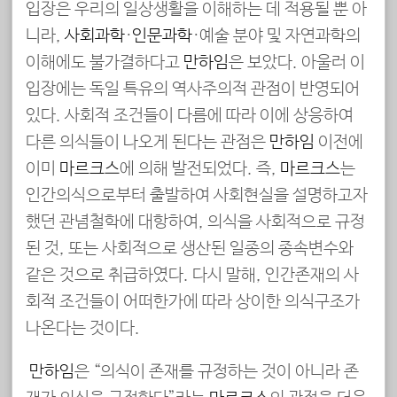
입장은 우리의 일상생활을 이해하는 데 적용될 뿐 아
니라,
사회과학
·
인문과학
·예술 분야 및 자연과학의
이해에도 불가결하다고
만하임
은 보았다. 아울러 이
입장에는 독일 특유의 역사주의적 관점이 반영되어
있다. 사회적 조건들이 다름에 따라 이에 상응하여
다른 의식들이 나오게 된다는 관점은
만하임
이전에
이미
마르크스
에 의해 발전되었다. 즉,
마르크스
는
인간의식으로부터 출발하여 사회현실을 설명하고자
했던 관념철학에 대항하여, 의식을 사회적으로 규정
된 것, 또는 사회적으로 생산된 일종의 종속변수와
같은 것으로 취급하였다. 다시 말해, 인간존재의 사
회적 조건들이 어떠한가에 따라 상이한 의식구조가
나온다는 것이다.
만하임
은 “의식이 존재를 규정하는 것이 아니라 존