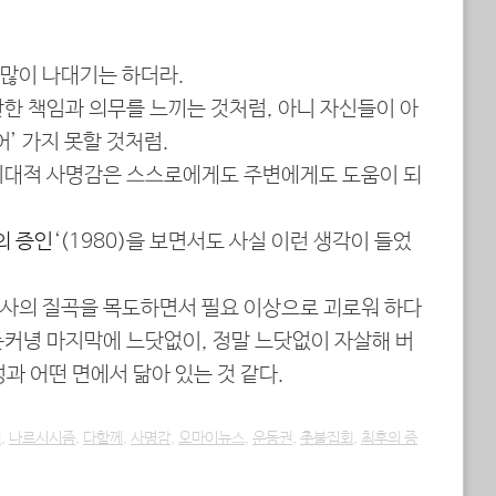
많이 나대기는 하더라.
한 책임과 의무를 느끼는 것처럼, 아니 자신들이 아
어’ 가지 못할 것처럼.
시대적 사명감은 스스로에게도 주변에게도 도움이 되
의 증인
‘(1980)을 보면서도 사실 이런 생각이 들었
사의 질곡을 목도하면서 필요 이상으로 괴로워 하다
는커녕 마지막에 느닷없이, 정말 느닷없이 자살해 버
과 어떤 면에서 닮아 있는 것 같다.
의
,
나르시시즘
,
다함께
,
사명감
,
오마이뉴스
,
운동권
,
촛불집회
,
최후의 증