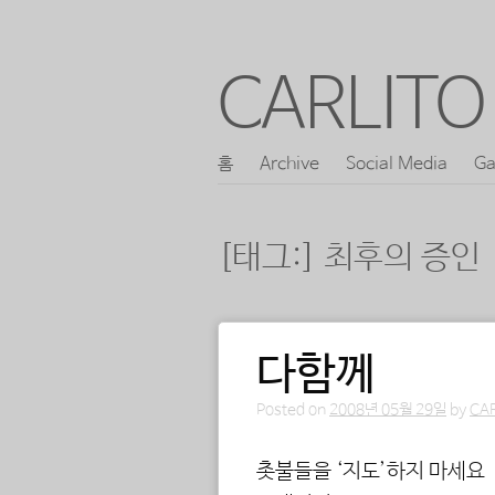
CARLITO 
콘
홈
Archive
Social Media
Ga
메인 메뉴
텐
츠
[태그:]
최후의 증인
로
바
로
다함께
포스트 내비게이션
가
기
Posted on
2008년 05월 29일
by
CA
촛불들을 ‘지도’하지 마세요