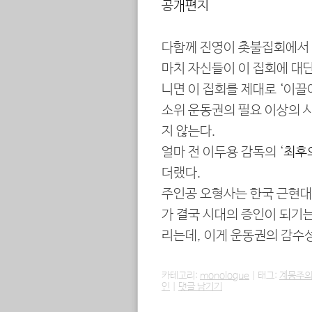
공개편지
다함께 진영이 촛불집회에서 
마치 자신들이 이 집회에 대단
니면 이 집회를 제대로 ‘이끌
소위 운동권의 필요 이상의 
지 않는다.
얼마 전 이두용 감독의 ‘
최후
더랬다.
주인공 오형사는 한국 근현대
가 결국 시대의 증인이 되기
리는데, 이게 운동권의 감수성
카테고리:
monologue
|
태그:
계몽주
인
|
댓글 남기기