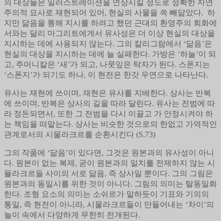
의 대상들은 일러스트레이션을 연상시킬 정도로 정확한 자연
주의적 묘사로 재현되어 있어, 현실의 사물을 쏙 빼닮았다. 하
지만 닮음을 통해 지시를 하려고 했던 근대의 환영주의 회화에
서와는 달리 마그리트에게서 유사성은 더 이상 현실의 대상을
지시하는 데에 사용되지 않는다. 그의 칼리그람에서 ‘닮음’은
현실의 대상을 지시하는 데에 늘 실패한다. 가방은 ‘하늘’이 되
고, 주머니칼은 ‘새’가 되고, 나뭇잎은 탁자가 된다. 스폰지는
‘스폰지’가 되기도 하나, 이 현전은 한갓 우연으로 나타난다.
유사는 재현에 쓰이며, 재현은 유사를 지배한다. 상사는 반복
에 쓰이며, 반복은 상사의 길을 따라 달린다. 유사는 전범에 따
라 정돈되면서, 또한 그 전범을 다시 이끌고 가 안정시켜야 하
는 책임을 떠맡는다. 상사는 비슷한 것으로의 한없고 가역적인
관계로서의 시물라크르를 순환시킨다 (S.73)
그의 작품에 ‘닮음’이 있다면, 그것은 원본과의 유사성이 아니
다. 원본이 없는 복제, 굳이 원본과의 일치를 전제하지 않는 시
뮬라크르들 사이의 서로 닮음, 즉 상사일 뿐이다. 그의 그림은
원본과의 동일시를 위한 것이 아니다. 그림의 의미는 탈동일화
한다. 조형 요소의 의미는 소쉬르가 말하듯이 기표와 기의의
통일, 즉 현전이 아니라, 시물라크르들이 만들어내는 ‘차이’의
놀이 속에서 다양하게 무한히 전개된다.