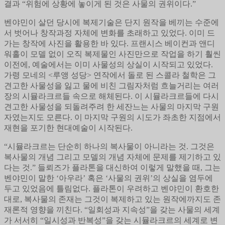
결과 “위험에 상황에 놓이게 된 것은 사물의 권위이다.”
벤야민이 살던 당시에 복제기술은 단지 원작을 베끼는 수준에
서 벗어나 창작과정 자체에 변화를 초래하고 있었다. 이미 드
가는 창작에 사진을 활용한 바 있다. 프랜시스 베이컨과 앤디
워홀이 모델 없이 오직 복제물인 사진만으로 작업을 하기 훨씬
이전에, 예술에서는 이미 사물성의 상실이 시작되고 있었다.
가령 모네의 <루앵 성당> 연작에서 돌로 된 스콜라 철학은 그
견고한 사물성을 잃고 물에 비친 그림자처럼 흐늘거리는 여러
장의 시뮬라크르들 속으로 해체된다. 이 시뮬라크르들에 다시
견고한 사물성을 되돌려주려 한 세잔느는 사물의 마지막 구원
자였는지도 모른다. 이 마지막 구원의 시도가 좌초한 지점에서
재현을 포기한 현대예술이 시작된다.
“시뮬라크르는 단순히 하나의 복사물이 아니라는 것. 그것은
복사물의 개념 그리고 모델의 개념 자체에 문제를 제기하고 있
다는 것.” 들뢰즈가 플라톤을 대신하여 이렇게 말했을 때, 그는
벤야민이 말한 ‘아우라’ 혹은 ‘사물의 권위’의 상실을 염두에
두고 있었음에 틀림없다. 플라톤이 우려하고 벤야민이 환호한
대로, 복사물의 존재는 그것이 복제하고 있는 원작에까지도 존
재론적 영향을 끼친다. “일회성과 지속성”을 갖는 사물의 세계
가 서서히 “일시성과 반복성”을 갖는 시뮬라크르의 세계로 변