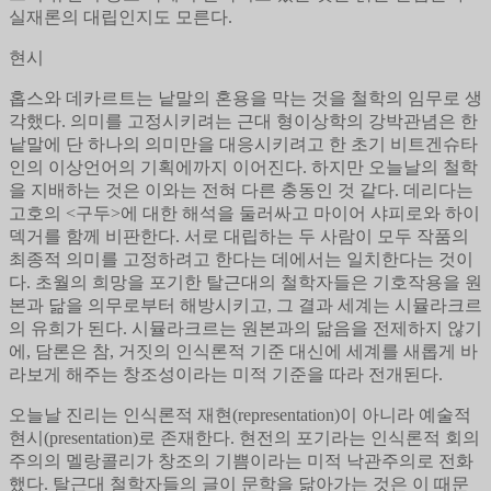
실재론의 대립인지도 모른다.
현시
홉스와 데카르트는 낱말의 혼용을 막는 것을 철학의 임무로 생
각했다. 의미를 고정시키려는 근대 형이상학의 강박관념은 한
낱말에 단 하나의 의미만을 대응시키려고 한 초기 비트겐슈타
인의 이상언어의 기획에까지 이어진다. 하지만 오늘날의 철학
을 지배하는 것은 이와는 전혀 다른 충동인 것 같다. 데리다는
고호의 <구두>에 대한 해석을 둘러싸고 마이어 샤피로와 하이
덱거를 함께 비판한다. 서로 대립하는 두 사람이 모두 작품의
최종적 의미를 고정하려고 한다는 데에서는 일치한다는 것이
다. 초월의 희망을 포기한 탈근대의 철학자들은 기호작용을 원
본과 닮을 의무로부터 해방시키고, 그 결과 세계는 시뮬라크르
의 유희가 된다. 시뮬라크르는 원본과의 닮음을 전제하지 않기
에, 담론은 참, 거짓의 인식론적 기준 대신에 세계를 새롭게 바
라보게 해주는 창조성이라는 미적 기준을 따라 전개된다.
오늘날 진리는 인식론적 재현(representation)이 아니라 예술적
현시(presentation)로 존재한다. 현전의 포기라는 인식론적 회의
주의의 멜랑콜리가 창조의 기쁨이라는 미적 낙관주의로 전화
했다. 탈근대 철학자들의 글이 문학을 닮아가는 것은 이 때문