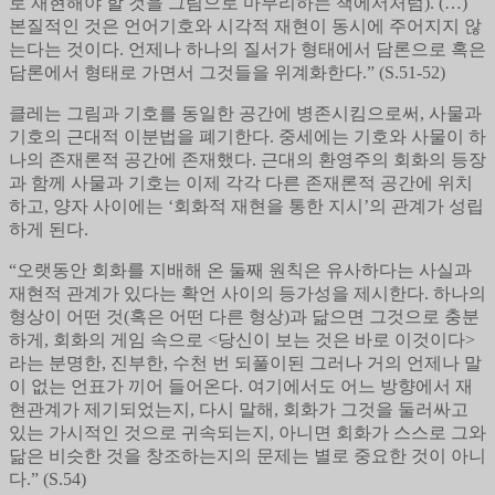
로 재현해야 할 것을 그림으로 마무리하는 책에서처럼). (…)
본질적인 것은 언어기호와 시각적 재현이 동시에 주어지지 않
는다는 것이다. 언제나 하나의 질서가 형태에서 담론으로 혹은
담론에서 형태로 가면서 그것들을 위계화한다.” (S.51-52)
클레는 그림과 기호를 동일한 공간에 병존시킴으로써, 사물과
기호의 근대적 이분법을 폐기한다. 중세에는 기호와 사물이 하
나의 존재론적 공간에 존재했다. 근대의 환영주의 회화의 등장
과 함께 사물과 기호는 이제 각각 다른 존재론적 공간에 위치
하고, 양자 사이에는 ‘회화적 재현을 통한 지시’의 관계가 성립
하게 된다.
“오랫동안 회화를 지배해 온 둘째 원칙은 유사하다는 사실과
재현적 관계가 있다는 확언 사이의 등가성을 제시한다. 하나의
형상이 어떤 것(혹은 어떤 다른 형상)과 닮으면 그것으로 충분
하게, 회화의 게임 속으로 <당신이 보는 것은 바로 이것이다>
라는 분명한, 진부한, 수천 번 되풀이된 그러나 거의 언제나 말
이 없는 언표가 끼어 들어온다. 여기에서도 어느 방향에서 재
현관계가 제기되었는지, 다시 말해, 회화가 그것을 둘러싸고
있는 가시적인 것으로 귀속되는지, 아니면 회화가 스스로 그와
닮은 비슷한 것을 창조하는지의 문제는 별로 중요한 것이 아니
다.” (S.54)