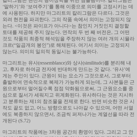
칼리그람은 현전의 형이상학을 위한 엠블렘이다. 칼리그람은
‘말하기’와 ‘보여주기’를 통해 이중으로 의미를 고정시키는 데
에 사용된다. 하지만 마그리트의 칼리그람은 다르다. 그것은
외려 현전을 파괴한다. 그의 작품 속에서 의미는 고정되지 않
는다. <이것은 파이프가 아니다>는 참인지 거짓인지 결정할
토대를 제공해 주지 않는다. 연작의 두 번 째 버전은, 그 어떤
것도 작품의 최종적 해석임을 주장하지 않는 여러 개의 시뮬라
크르(“일곱개의 봉인”)로 해체된다. 여기서 의미는 고정되지
않는다. 의미의 일의적 동일시는 불가능하다.
마그리트는 유사(ressemblance)와 상사(similitude)를 분리해 내
고, 후자로 하여금 전자에 반대하게 만드는 것 같다. ‘유사’에
게는 주인이 있다. 근원이 되는 요소가 그것으로서, 그로부터
출발하여 연속적으로 복제가 가능하게 되는데, 그 사본들은 근
원으로부터 멀어질수록 점점 약화됨으로써, 그 근원요소를 중
심으로 질서가 세워지고 위계화된다. 유사하다는 것은 지시하
고 분류하는 제1의 참조물을 전제로 한다. 반면 비슷한 것은 시
작도 끝도 없고, 어느 방향으로도 나아갈 수 있으며, 어떤 서열
에도 복종하지 않으면서, 조금씩 퍼져나가는 계열선을 따라 전
개된다 (S.72)
마그리트의 작품에는 3차원 공간의 환영이 있다. 그리고 그 안