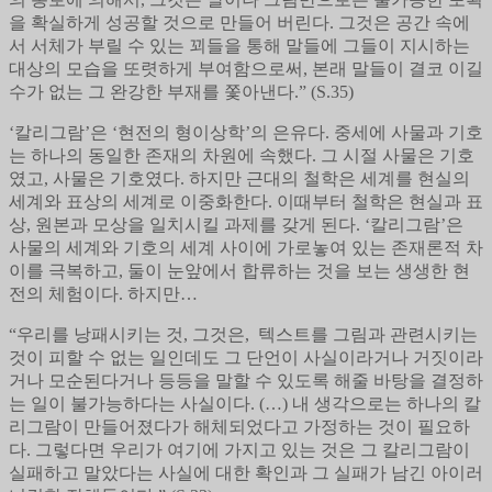
을 확실하게 성공할 것으로 만들어 버린다. 그것은 공간 속에
서 서체가 부릴 수 있는 꾀들을 통해 말들에 그들이 지시하는
대상의 모습을 또렷하게 부여함으로써, 본래 말들이 결코 이길
수가 없는 그 완강한 부재를 쫓아낸다.” (S.35)
‘칼리그람’은 ‘현전의 형이상학’의 은유다. 중세에 사물과 기호
는 하나의 동일한 존재의 차원에 속했다. 그 시절 사물은 기호
였고, 사물은 기호였다. 하지만 근대의 철학은 세계를 현실의
세계와 표상의 세계로 이중화한다. 이때부터 철학은 현실과 표
상, 원본과 모상을 일치시킬 과제를 갖게 된다. ‘칼리그람’은
사물의 세계와 기호의 세계 사이에 가로놓여 있는 존재론적 차
이를 극복하고, 둘이 눈앞에서 합류하는 것을 보는 생생한 현
전의 체험이다. 하지만…
“우리를 낭패시키는 것, 그것은, 텍스트를 그림과 관련시키는
것이 피할 수 없는 일인데도 그 단언이 사실이라거나 거짓이라
거나 모순된다거나 등등을 말할 수 있도록 해줄 바탕을 결정하
는 일이 불가능하다는 사실이다. (…) 내 생각으로는 하나의 칼
리그람이 만들어졌다가 해체되었다고 가정하는 것이 필요하
다. 그렇다면 우리가 여기에 가지고 있는 것은 그 칼리그람이
실패하고 말았다는 사실에 대한 확인과 그 실패가 남긴 아이러