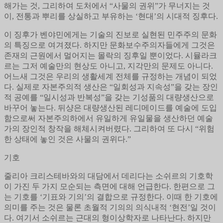
해가는 것, 그리하여 도처에서 “사물의 권위”가 무너지는 것
이, 전통과 뿌리를 상실하고 부유하는 ‘현대’의 시대적 징후다.
이 징후가 벤야민에게는 기술의 진보로 실현된 민주주의 문화
의 특징으로 여겨졌다. 하지만 문화보수주의자들에게 그것은
존재의 근원에서 멀어지는 몰락의 징후일 뿐이었다. 시뮬라크
르는 그저 예술만의 현상도 아니고, 지각만의 문제도 아니다.
어느새 그것은 우리의 생활세계 전체를 규정하는 개념이 되었
다. 실제로 자본주의적 생산은 “일회성과 지속성”을 갖는 장인
적 공예를 “일시성과 반복성”을 갖는 기성품의 대량생산으로
바꾸어 놓는다. 뒤샹은 대량생산된 레디메이드를 예술에 도입
함으로써 자본주의하에서 유일하게 유일물을 생산하던 예술
가의 장인적 창작을 해체시켜버렸다. 그리하여 또 다시 “위험
한 상태에 놓인 것은 사물의 권위다.”
기호
줄리아 크리스테바와의 대담에서 데리다는 소쉬르의 기호학
이 가진 두 가지 모순되는 측면에 대해 언급한다. 한편으로 그
는 기호를 ‘기표와 기의’의 결합으로 규정한다. 이때 한 기호에
의미를 주는 것은 물론 초월적 기의의 의식내적 ‘현전’일 것이
다. 여기서 소쉬르는 근대의 형이상학자로 나타난다. 하지만