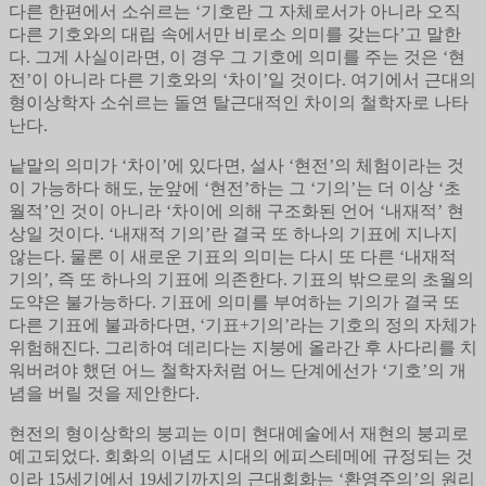
다른 한편에서 소쉬르는 ‘기호란 그 자체로서가 아니라 오직
다른 기호와의 대립 속에서만 비로소 의미를 갖는다’고 말한
다. 그게 사실이라면, 이 경우 그 기호에 의미를 주는 것은 ‘현
전’이 아니라 다른 기호와의 ‘차이’일 것이다. 여기에서 근대의
형이상학자 소쉬르는 돌연 탈근대적인 차이의 철학자로 나타
난다.
낱말의 의미가 ‘차이’에 있다면, 설사 ‘현전’의 체험이라는 것
이 가능하다 해도, 눈앞에 ‘현전’하는 그 ‘기의’는 더 이상 ‘초
월적’인 것이 아니라 ‘차이에 의해 구조화된 언어 ‘내재적’ 현
상일 것이다. ‘내재적 기의’란 결국 또 하나의 기표에 지나지
않는다. 물론 이 새로운 기표의 의미는 다시 또 다른 ‘내재적
기의’, 즉 또 하나의 기표에 의존한다. 기표의 밖으로의 초월의
도약은 불가능하다. 기표에 의미를 부여하는 기의가 결국 또
다른 기표에 불과하다면, ‘기표+기의’라는 기호의 정의 자체가
위험해진다. 그리하여 데리다는 지붕에 올라간 후 사다리를 치
워버려야 했던 어느 철학자처럼 어느 단계에선가 ‘기호’의 개
념을 버릴 것을 제안한다.
현전의 형이상학의 붕괴는 이미 현대예술에서 재현의 붕괴로
예고되었다. 회화의 이념도 시대의 에피스테메에 규정되는 것
이라 15세기에서 19세기까지의 근대회화는 ‘환영주의’의 원리