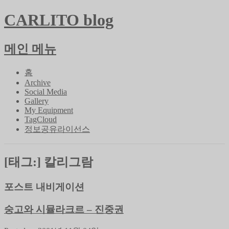
CARLITO blog
메인 메뉴
콘
홈
텐
Archive
Social Media
츠
Gallery
로
My Equipment
바
TagCloud
로
정보공유라이선스
가
기
[태그:]
칼리그람
포스트 내비게이션
숭고와 시뮬라크르 – 진중권