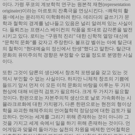
이다. 가령 푸코의 계보학적 연구는 원본적 재현(representation
originaire)이라는 아르토의 잔혹극을 연상시킨다. <쾌락의 활
용>에서는 윤리까지 미학화하려 한다. 데리다의 글쓰기가 문
학과 철학의 경계를 넘나들고 있음은 널리 알려져 있는 사실이
다. 들뢰즈는 프랜시스 베이컨의 작품을 토대로 감각론을 발전
시키고 있다. 로티는 “구원적 진리” 대한 신학적 열망 대신에
“문학적 문화”를 갖자고 주장한다. 볼프강 벨쉬는 아예 탈근대
의 철학이 “현대예술의 정신에서 탄생”했다고 말한다. 탈근대
문화의 유미주의적 경향은 부정할 수 없을 정도로 분명한 사실
이다.
또한 그것이 담론의 생산에서 창조적 포텐셜을 갖고 있는 것
역시 부인할 수 없는 사실이다. 하지만 니체적 창조의 기쁨에
들뜨기 앞서 먼저 이 모든 미적 문화의 바탕을 이루는 두 가지
현상에 대해 비판적 검토가 필요하다. 크게 두 가지가 필요할
것이다. 한편으로는 자본주의적 생산으로 날로 가속화하는 시
뮬라크르화에 대한 가치평가, 다른 한편으로는 현전의 형이상
학을 파괴한 해체주의의 언어철학적 정당성에 대한 검토가 필
요하다. 언어는 세계를 그리기 위해 존재하는 것이 아니라 그
것을 가지고 세계 속에서 일을 하기 위해 존재하는 것이다. 언
어게임과 맞물려 돌아가는 실천의 차원을 배제한 언어철학은