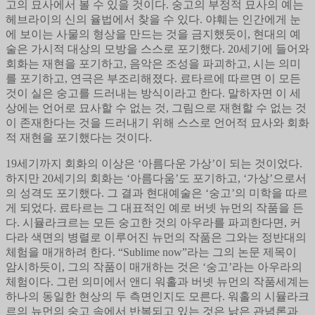
고의 묘사에서 볼 수 있을 것이다. 숭고의 부정적 묘사의 예는
헤브라이의 신의 율법에서 찾을 수 있다. 야훼는 인간에게 눈
에 보이는 사물의 형상을 만드는 것을 금지했듯이, 현대의 예
술은 가시적 대상의 모방을 스스로 포기했다. 20세기에 들어와
회화는 재현을 포기하고, 음악은 조성을 파괴하고, 시는 의미
를 포기하고, 연극은 부조리해졌다. 료타르에 따르면 이 모든
것이 실은 숭고를 드러내는 방식이라고 한다. 말하자면 이 세
상에는 언어로 묘사할 수 없는 것, 그림으로 재현할 수 없는 것
이 존재한다는 것을 드러내기 위해 스스로 언어적 묘사와 회화
적 재현을 포기했다는 것이다.
19세기까지 회화의 이상은 ‘아름다운 가상’이 되는 것이었다.
하지만 20세기의 회화는 ‘아름다움’도 포기하고, ‘가상’으로서
의 성격도 포기했다. 그 결과 현대예술은 ‘숭고’의 미학을 따르
게 되었다. 료타르는 그 대표적인 예로 버넷 뉴먼의 작품을 든
다. 시뮬라크르는 모든 숭고한 것의 아우라를 파괴한다면, 커
다라 색면의 병렬로 이루어진 뉴먼의 작품은 그와는 정반대의
체험을 매개하려 한다. “Sublime now”라는 그의 논문 제목이
암시하듯이, 그의 작품이 매개하는 것은 ‘숭고’라는 아우라의
체험이다. 그런 의미에서 앤디 워홀과 버넷 뉴먼의 작품세계는
하나의 동일한 현상의 두 측면인지도 모른다. 워홀의 시뮬라크
르의 뉴먼의 숭고 속에서 반복되고 있는 것은 낡은 관념론과