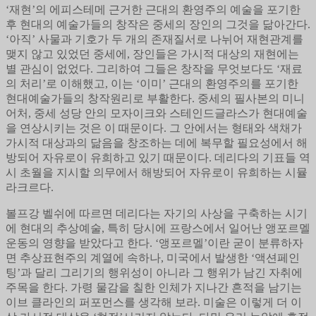
‘재현’의 에피스테메 근거한 근대의 환영주의 예술을 포기한
후 현대의 예술가들의 창작은 중세의 장인의 그것을 닮아간다.
‘아직’ 사물과 기호가 두 개의 존재질서로 나뉘어 재현관계를
맺지 않고 있었던 중세에, 장인들은 가시적 대상의 재현에는
별 관심이 없었다. 그리하여 그들은 창작을 무엇보다도 ‘재료
의 처리’로 이해했고, 이는 ‘이미’ 근대의 환영주의를 포기한
현대예술가들의 창작원리로 부활한다. 중세의 필사본의 미니
어처, 중세 성당 안의 모자이크와 스테인드글라스가 현대예술
을 연상시키는 것은 이 때문이다. 그 안에서는 형태와 색채가
가시적 대상과의 닮음을 창조하는 데에 복무할 필요성에서 해
방되어 자유로이 유희하고 있기 때문이다. 데리다의 기표들 역
시 초월을 지시할 의무에서 해방되어 자유로이 유희하는 시뮬
라크르다.
볼프강 벨쉬에 따르면 데리다는 자기의 사상을 구축하는 시기
에 현대의 추상예술, 특히 당시에 프랑스에서 일어난 앵포르멜
운동의 영향을 받았다고 한다. ‘앵포르멜’이란 굳이 분류하자
면 추상표현주의 계열에 속하나, 미국에서 발생한 ‘액션페인
팅’과 달리 그리기의 행위성이 아니라 그 행위가 남긴 자취에
주목을 한다. 가령 물감을 칠한 인체가 지나간 흔적을 남기는
이브 클라인의 퍼포먼스를 생각해 보라. 미술은 이렇게 더 이