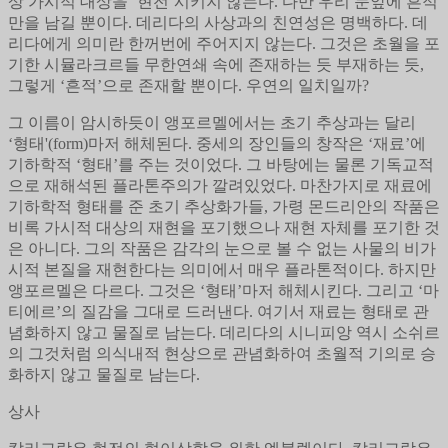
상 가시적 대상을 ‘현전’시키지 않는다. 다만 우리 눈앞에 흔적
만을 남길 뿐이다. 데리다의 사상과의 친연성은 명백하다. 데
리다에게 의미란 한꺼번에 주어지지 않는다. 그것은 초월을 포
기한 시뮬라크르들 무한연쇄 속에 존재하는 듯 부재하는 듯,
그렇게 ‘흔적’으로 존재할 뿐이다. 우연의 일치일까?
그 이름이 암시하듯이 앵포르멜에서는 초기 추상과는 달리
‘형태'(form)마저 해체된다. 중세의 장인들의 창작은 ‘재료’에
기하학적 ‘형태’를 주는 것이었다. 그 바탕에는 물론 기독교적
으로 재해석된 플라톤주의가 깔려있었다. 마찬가지로 재료에
기하학적 형태를 준 초기 추상화가들, 가령 몬드리안의 작품은
비록 가시적 대상의 재현을 포기했으나 재현 자체를 포기한 것
은 아니다. 그의 작품은 감각의 눈으로 볼 수 없는 사물의 비가
시적 본질을 재현한다는 의미에서 매우 플라톤적이다. 하지만
앵포르멜은 다르다. 그것은 ‘형태’마저 해체시킨다. 그리고 ‘마
티에르’의 질감을 그대로 드러낸다. 여기서 재료는 형태로 관
념화하지 않고 물질로 남는다. 데리다의 시니피앙 역시 소쉬르
의 그것처럼 의식내적 현상으로 관념화하여 초월적 기의로 승
화하지 않고 물질로 남는다.
상사