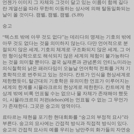
언젠가 이미지 그 자체와 그것이 달고 있는 이름이 함께 길다
란 계열선을 따라 무한히 이동하는 상사에 의해 탈동일화되는
날이 올 것이다. 캠벨, 캠벨, 캠벨. (S.89)
숭고
“텍스트 밖에 아무 것도 없다”는 데리다의 명제는 기호의 밖에
아무 것도 없다는 것을 의미하지 않는다. 다만 언어적으로 분
절되지 않은 세계, 기호의 체계로 구조화되지 않은 세계, 그 어
떤 형이상학으로도 해석되지 않은 세계의 체험이 불가능하다
는 것을 의미할 뿐이다. 결국 실재론과 관념론의 안티노미라는
의식철학의 낡은 패러다임이 오늘날 언어학적 전회를 거쳐 기
호학적으로 변주되고 있는 것이다. 칸트가 인식을 현상세계로
제한했듯이, 탈근대의 기호학은 유의미한 언표가 이루어지는
세계의 한계를 시뮬라크르의 현상계로 제한한다. 칸트에게 현
상계 밖에 비록 언표될 수는 없으나 물 자체가 존재해야 했듯
이, 시뮬라크르의 저편(dehors)에는 언표될 수 없는 그 무언가
가 존재한다. 그곳은 숭고의 영역이다.
료타르는 재현을 포기한 현대회화를 “숭고의 부정적 묘사”라
부른다. 숭고의 묘사에는 간접적 방식과 직접적 방식이 있다.
숭고의 간접적 묘사의 예를 우리는 낭만주의 화가들의 자연숭