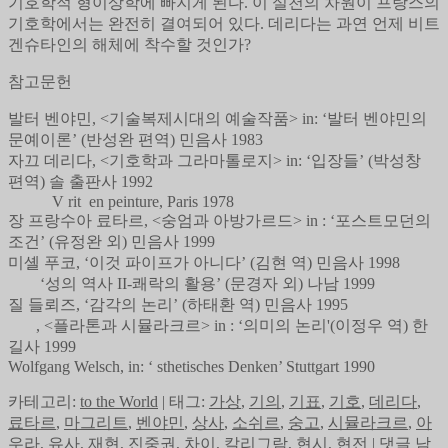
기호학적 형이상학에 빠지게 된다. 이 실천의 차원이 프랑스의
기호학에서는 완전히 결여되어 있다. 데리다는 과연 언제 비트
겐슈타인의 해체에 착수할 것인가?
참고문헌
발터 벤야민, <기술복제시대의 예술작품> in: ‘발터 벤야민의
문예이론’ (반성완 편역) 민음사 1983
자끄 데리다, <기호학과 그라마톨로지> in: ‘입장들’ (박성창
편역) 솔 출판사 1992
V rit en peinture, Paris 1978
장 프랑수아 료타르, <숭엄과 아방가르드> in : ‘포스트모던의
조건’ (유정완 외) 민음사 1999
미셸 푸코, ‘이것 파이프가 아니다’ (김현 역) 민음사 1998
‘성의 역사 II-쾌락의 활용’ (문경자 외) 나남 1999
질 들뢰즈, ‘감각의 논리’ (하태환 역) 민음사 1995
, <플라톤과 시뮬라크르> in : ‘의미의 논리'(이정우 역) 한
길사 1999
Wolfgang Welsch, in: ‘ sthetisches Denken’ Stuttgart 1990
카테고리:
to the World
|
태그:
가상
,
기의
,
기표
,
기호
,
데리다
,
료타르
,
마그리트
,
벤야민
,
상사
,
소쉬르
,
숭고
,
시뮬라크르
,
아
우라
,
유사
,
재현
,
진중권
,
차이
,
칼리그람
,
현시
,
현전
|
댓글 남