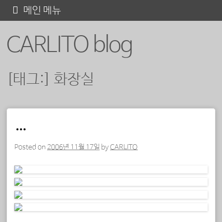
콘
메인 메뉴
텐
CARLITO blog
츠
로
바
[태그:]
화장실
로
가
기
포스트 내비게이션
…
Posted on
2006년 11월 17일
by
CARLITO