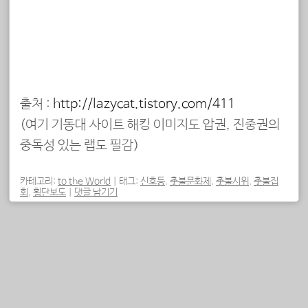
출처 :
http://lazycat.tistory.com/411
(여기 기동대 사이트 해킹 이미지도 압권, 진중권의
중독성 있는 랩도 필감)
카테고리:
to the World
|
태그:
신호등
,
촛불문화제
,
촛불시위
,
촛불집
회
,
횡단보도
|
댓글 남기기
포스트 내비게이션