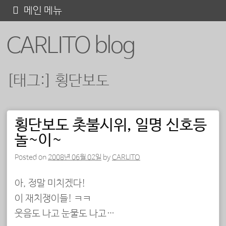
콘
메인 메뉴
텐
CARLITO blog
츠
로
바
[태그:]
횡단보도
로
가
기
횡단보도 촛불시위, 일명 신호등
포스트 내비게이션
놀~이~
Posted on
2008년 06월 02일
by
CARLITO
아, 정말 미치겠다!
이 재치쟁이들! ㅋㅋ
웃음도 나고 눈물도 나고…