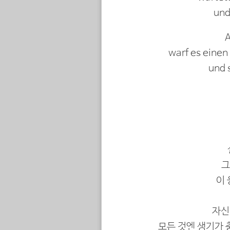
und
A
warf es einen
und s
그
이
자신
모든 것엔 생기가 