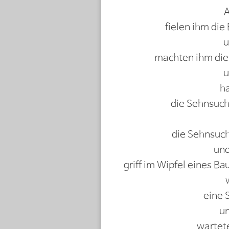
A
fielen ihm die
u
machten ihm die
u
ha
die Sehnsuch
die Sehnsuch
und
griff im Wipfel eines 
eine 
un
wartete