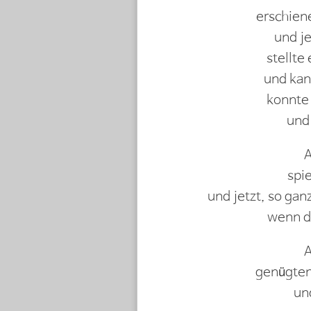
erschien
und je
stellte 
und kan
konnte 
und
A
spi
und jetzt, so gan
wenn di
A
genügten 
un