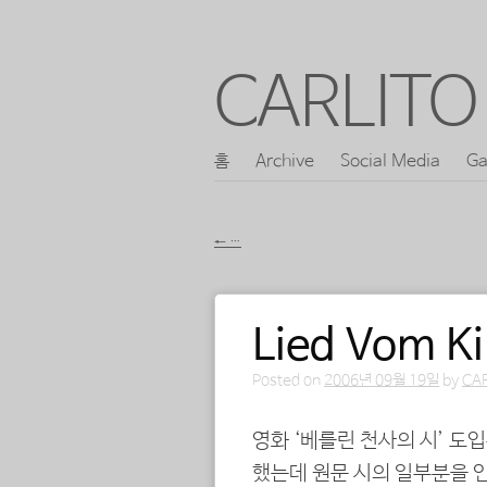
CARLITO 
콘
홈
Archive
Social Media
Ga
메인 메뉴
텐
츠
←
…
로
포스트 내비게이션
바
Lied Vom K
로
가
Posted on
2006년 09월 19일
by
CA
기
영화 ‘베를린 천사의 시’ 도
했는데 원문 시의 일부분을 