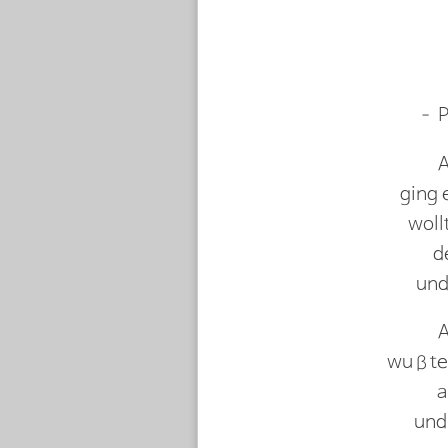
– P
A
ging 
woll
d
und
A
wußte 
a
und