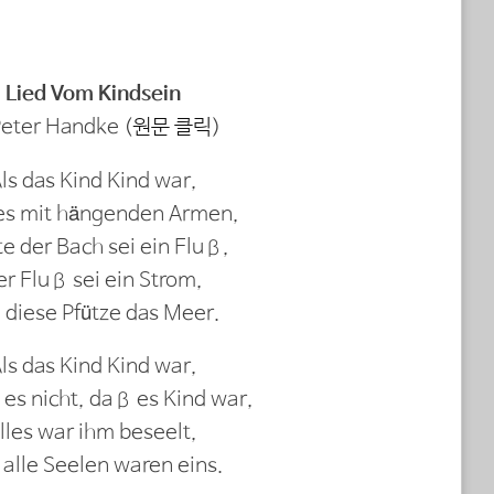
Lied Vom Kindsein
eter Handke (
원문 클릭
)
ls das Kind Kind war,
es mit hängenden Armen,
te der Bach sei ein Fluß,
er Fluß sei ein Strom,
 diese Pfütze das Meer.
ls das Kind Kind war,
es nicht, daß es Kind war,
lles war ihm beseelt,
 alle Seelen waren eins.