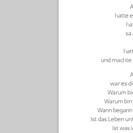
A
hatte 
ha
sa
hat
und machte k
A
war es d
Warum bin
Warum bin 
Wann begann 
Ist das Leben un
Ist was 