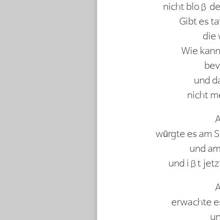
nicht bloß de
Gibt es t
die 
Wie kann 
bev
und da
nicht m
A
würgte es am S
und am
und ißt jetz
A
erwachte e
un