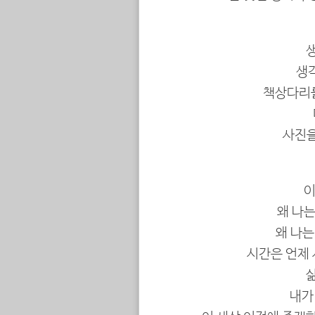
생
책상다리를
사진을
이
왜 나는
왜 나는
시간은 언제
내가