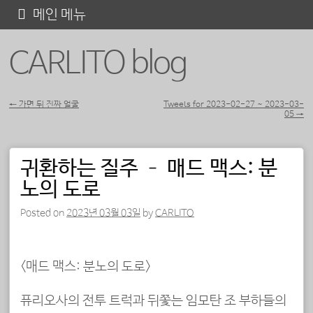
콘
메인 메뉴
텐
CARLITO blog
츠
로
바
←
가면 뒤 진짜 얼굴
Tweets for 2023-02-27 ~ 2023-03-
05
→
포스트 내비게이션
로
가
귀환하는 질주 – 매드 맥스: 분
기
노의 도로
Posted on
2023년 03월 03일
by
CARLITO
<매드 맥스: 분노의 도로>
퓨리오사의 전투 트럭과 뒤쫓는 임모탄 조 부하들의