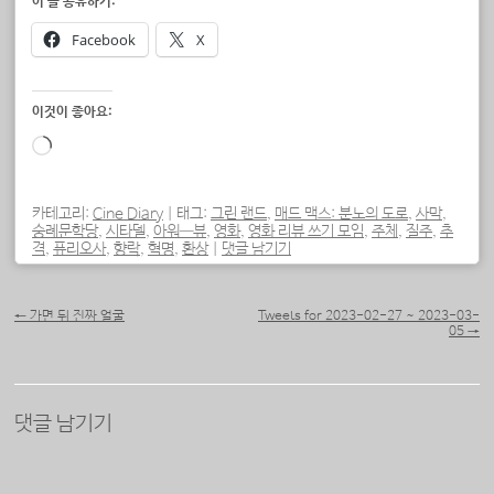
이 글 공유하기:
Facebook
X
이것이 좋아요:
로
드
중...
카테고리:
Cine Diary
|
태그:
그린 랜드
,
매드 맥스: 분노의 도로
,
사막
,
숭례문학당
,
시타델
,
아워—뷰
,
영화
,
영화 리뷰 쓰기 모임
,
주체
,
질주
,
추
격
,
퓨리오사
,
향락
,
혁명
,
환상
|
댓글 남기기
포스트 내비게이션
←
가면 뒤 진짜 얼굴
Tweets for 2023-02-27 ~ 2023-03-
05
→
댓글 남기기