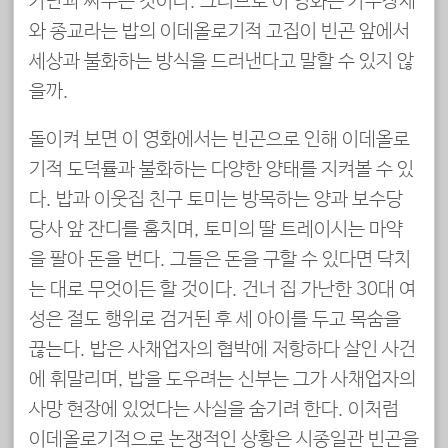
가난과 싸우는 것이다. 그러므로 이 영화는 가부장제
와 종교라는 밥의 이데올로기적 고집이 빈곤 앞에서
세상과 불화하는 방식을 드러낸다고 말할 수 있지 않
을까.
돌이켜 보면 이 영화에서는 빈곤으로 인해 이데올로
기적 도덕률과 불화하는 다양한 양태를 지켜볼 수 있
다. 밥과 이웃집 친구 토미는 방목하는 양과 보수당
당사 앞 잔디를 훔치며, 토미의 딸 트레이시는 마약
을 팔아 돈을 번다. 그들은 돈을 구할 수 있다면 닥치
는 대로 무엇이든 할 것이다. 건너 집 가난한 30대 여
성은 절도 행위로 검거된 후 세 아이를 두고 목숨을
끊는다. 밥은 사채업자의 협박에 저항하다 살인 사건
에 휘말리며, 밥을 도우려는 신부는 그가 사채업자의
사망 현장에 있었다는 사실을 숨기려 한다. 이처럼
이데올로기적으로 논쟁적인 상황은 시종일관 빈곤을