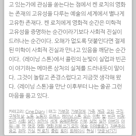
고 있는가에 관심을 쏟는다는 점에서 켄 로치의 영화
는 존재의 고유성을 다루는 예술의 세계에서 별나게
고유한 존재다. 켄 로치에게 영화적 순간은 미학적
고유성을 증명하는 순간이라기보다 사회적 진실이
드러나는 순간이다. 오해가 없도록 덧붙인다면 절제
된 미학이 사회적 진실과 만나고 있음을 깨닫는 순간
이다. <레이닝 스톤>에서 콜린의 눈빛이 실업과 빈곤
이 야기하는 메마른 상처의 실체를 드러내듯이 말이
다. 그것이 놀랍고 존경스럽다고 지금껏 생각해 왔
다. <레이닝 스톤>을 만난 이후부터 나는 줄곧 그런
마음을 품고 있다.
카테고리:
Cine Diary
|
태그:
가부장
,
가부장제
,
가족
,
계급
,
고집
,
구직
,
구체적 삶
,
노동
,
노동자
,
드레스
,
레이닝 스톤
,
모순
,
미학
,
밥
,
비관
,
비참
,
빈곤
,
사회
,
살인
,
성찬식
,
세계
,
숭례문학당
,
신부
,
실업
,
실천
,
아버지
,
아
워—뷰
,
앤
,
영국
,
영화
,
영화 리뷰 쓰기 모임
,
예술
,
이데올로기
,
자본주의
,
종교
,
좌파
,
진실
,
켄 로치
,
콜린
,
토미
,
트레이시
,
현실
|
댓글 남기기