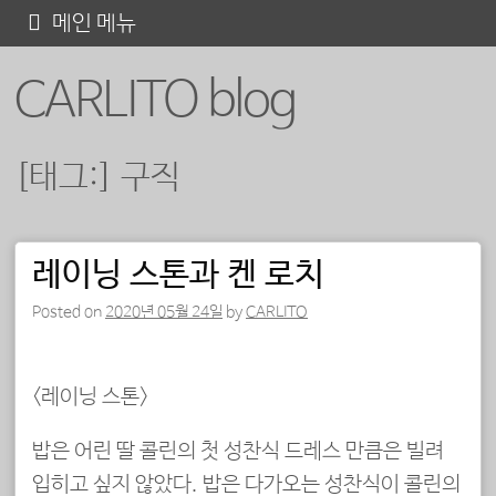
콘
메인 메뉴
텐
CARLITO blog
츠
로
바
[태그:]
구직
로
가
기
레이닝 스톤과 켄 로치
포스트 내비게이션
Posted on
2020년 05월 24일
by
CARLITO
<레이닝 스톤>
밥은 어린 딸 콜린의 첫 성찬식 드레스 만큼은 빌려
입히고 싶지 않았다. 밥은 다가오는 성찬식이 콜린의