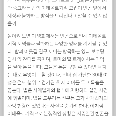
가난과 싸우는 것이다. 그러므로 이 영화는 가부장제
와 종교라는 밥의 이데올로기적 고집이 빈곤 앞에서
세상과 불화하는 방식을 드러낸다고 말할 수 있지 않
을까.
돌이켜 보면 이 영화에서는 빈곤으로 인해 이데올로
기적 도덕률과 불화하는 다양한 양태를 지켜볼 수 있
다. 밥과 이웃집 친구 토미는 방목하는 양과 보수당
당사 앞 잔디를 훔치며, 토미의 딸 트레이시는 마약
을 팔아 돈을 번다. 그들은 돈을 구할 수 있다면 닥치
는 대로 무엇이든 할 것이다. 건너 집 가난한 30대 여
성은 절도 행위로 검거된 후 세 아이를 두고 목숨을
끊는다. 밥은 사채업자의 협박에 저항하다 살인 사건
에 휘말리며, 밥을 도우려는 신부는 그가 사채업자의
사망 현장에 있었다는 사실을 숨기려 한다. 이처럼
이데올로기적으로 논쟁적인 상황은 시종일관 빈곤을