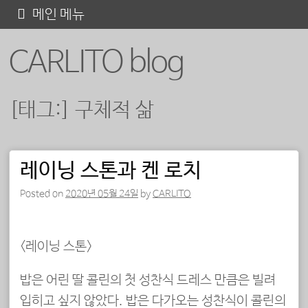
콘
메인 메뉴
텐
CARLITO blog
츠
로
바
[태그:]
구체적 삶
로
가
기
레이닝 스톤과 켄 로치
포스트 내비게이션
Posted on
2020년 05월 24일
by
CARLITO
<레이닝 스톤>
밥은 어린 딸 콜린의 첫 성찬식 드레스 만큼은 빌려
입히고 싶지 않았다. 밥은 다가오는 성찬식이 콜린의