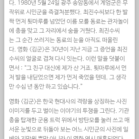
다. 1980년 5월 24일 광주 송암동에서 계엄군은 무
작위로 시민군을 즉결처분했다. 최진수씨보다 한 발
짝 먼저 툇마루를 넘었던 이름 모를 동료는 관자놀이
에 총을 맞고 그 자리에서 숨을 거뒀다. 최진수씨
는 그 순간 쓰러지는 동료의 눈을 아직도 떠올린
다. 영화 <김군>은 30년이 지난 지금 그 증언을 최진
수씨의 얼굴로 겹쳐 다시 잇는다. 이런 말을 덧붙이
면서 : “그 친구 대신에 제가 산 거죠. 툇마루에서 먼
저 발을 내딛었으면 제가 먼저 죽었을 텐데. 그 생각
만 수십 년 동안 하고 있습니다.”
영화 <김군>은 한국 현대사의 격랑을 상징하는 사진
이미지를 두고 벌이는 이야기의 투쟁을 그린다. 기관
총을 탑재한 군용 트럭 위에서 방탄모를 눌러 쓰고 매
서운 눈빛으로 뒤돌아 보는 어느 시민군의 사진에 일