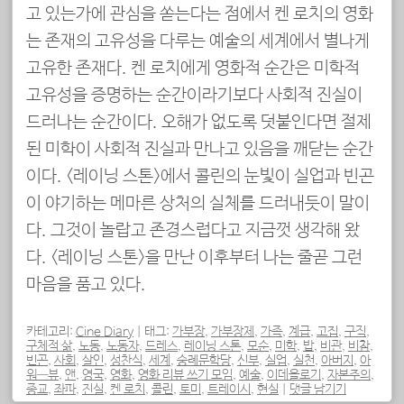
고 있는가에 관심을 쏟는다는 점에서 켄 로치의 영화
는 존재의 고유성을 다루는 예술의 세계에서 별나게
고유한 존재다. 켄 로치에게 영화적 순간은 미학적
고유성을 증명하는 순간이라기보다 사회적 진실이
드러나는 순간이다. 오해가 없도록 덧붙인다면 절제
된 미학이 사회적 진실과 만나고 있음을 깨닫는 순간
이다. <레이닝 스톤>에서 콜린의 눈빛이 실업과 빈곤
이 야기하는 메마른 상처의 실체를 드러내듯이 말이
다. 그것이 놀랍고 존경스럽다고 지금껏 생각해 왔
다. <레이닝 스톤>을 만난 이후부터 나는 줄곧 그런
마음을 품고 있다.
카테고리:
Cine Diary
|
태그:
가부장
,
가부장제
,
가족
,
계급
,
고집
,
구직
,
구체적 삶
,
노동
,
노동자
,
드레스
,
레이닝 스톤
,
모순
,
미학
,
밥
,
비관
,
비참
,
빈곤
,
사회
,
살인
,
성찬식
,
세계
,
숭례문학당
,
신부
,
실업
,
실천
,
아버지
,
아
워—뷰
,
앤
,
영국
,
영화
,
영화 리뷰 쓰기 모임
,
예술
,
이데올로기
,
자본주의
,
종교
,
좌파
,
진실
,
켄 로치
,
콜린
,
토미
,
트레이시
,
현실
|
댓글 남기기