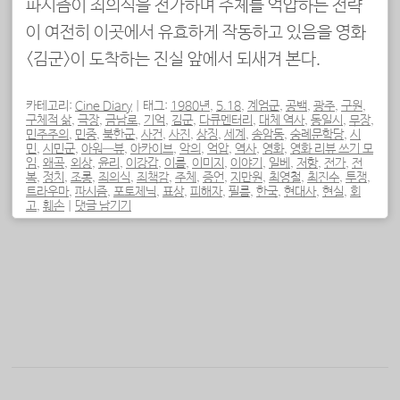
파시즘이 죄의식을 전가하며 주체를 억압하는 전략
이 여전히 이곳에서 유효하게 작동하고 있음을 영화
<김군>이 도착하는 진실 앞에서 되새겨 본다.
카테고리:
Cine Diary
|
태그:
1980년
,
5.18
,
계엄군
,
공백
,
광주
,
구원
,
구체적 삶
,
극장
,
금남로
,
기억
,
김군
,
다큐멘터리
,
대체 역사
,
동일시
,
무장
,
민주주의
,
민중
,
북한군
,
사건
,
사진
,
상징
,
세계
,
송암동
,
숭례문학당
,
시
민
,
시민군
,
아워—뷰
,
아카이브
,
악의
,
억압
,
역사
,
영화
,
영화 리뷰 쓰기 모
임
,
왜곡
,
외상
,
윤리
,
이강갑
,
이름
,
이미지
,
이야기
,
일베
,
저항
,
전가
,
전
복
,
정치
,
조롱
,
죄의식
,
죄책감
,
주체
,
증언
,
지만원
,
최영철
,
최진수
,
투쟁
,
트라우마
,
파시즘
,
포토제닉
,
표상
,
피해자
,
필름
,
한국
,
현대사
,
현실
,
회
고
,
훼손
|
댓글 남기기
포스트 내비게이션