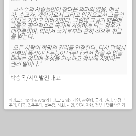
극소수의 사람들만이 참다운 의미의 영웅, 애국
자, 순교자, 개혁가로서 그리고 인간으로서 그들의
양심을 가지고 이바지한다. 그런데 그렇기 때문에
그들은 필연적으로 국가에 저항하게 되는 경우가
대부분이며, 따라서 국가로부터 흔히 적으로 취급
을 받는다.
모든 사람이 혁명의 권리를 인정한다. 다시 말해서
정부의 폭정이나 무능이 너무나 커서 참을 수 없을
때에는 정부에 충성을 거부하고 정부에 저항하는
권리 말이다.”
박승옥/시민발전 대표
카테고리:
to the World
|
태그:
2mb
,
개인
,
광우병
,
국가
,
권리
,
무정부
주의
,
미국
,
민주주의
,
불복종
,
사회
,
시민
,
인권
,
저항
,
정부
|
댓글 남기기