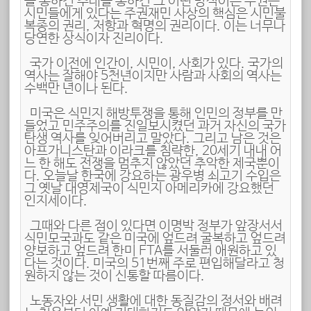
를 통하건 추대를 통하건 그 어떤 방식이든 주권은
시민들에게 있다는 주권재민 사상의 핵심은 시민불
복종의 권리, 저항과 혁명의 권리이다. 이는 너무나
당연한 상식이자 진리이다.
국가 이전에 인간이, 시민이, 사회가 있다. 국가의
역사는 잘해야 5천년이지만 사람과 사회의 역사는
수백만 년이나 된다.
미국은 식민지 해방투쟁을 통해 인민의 정부를 만
들었고 민주주의를 진일보시켰던 과거 자신의 국가
탄생 역사를 잊어버리고 말았다. 그리고 남은 것은
아프가니스탄과 이라크를 침략한, 20세기 내내 어
느 한 해도 전쟁을 멈추지 않았던 추악한 제국뿐이
다. 오늘날 한국에 강요하는 광우병 쇠고기 수입은
그 옛날 대영제국이 식민지 아메리카에 강요했던
인지세이다.
그때와 다른 점이 있다면 이명박 정부가 앞장서서
식민모국과도 같은 미국에 엎드려 굴복하고 엎드려
양보하고 엎드려 한미 FTA를 서둘러 애원하고 있
다는 것이다. 미국의 51번째 주로 편입해달라고 청
원하지 않는 것이 신통할 따름이다.
노동자와 서민 생활에 대한 동질감의 정서와 배려