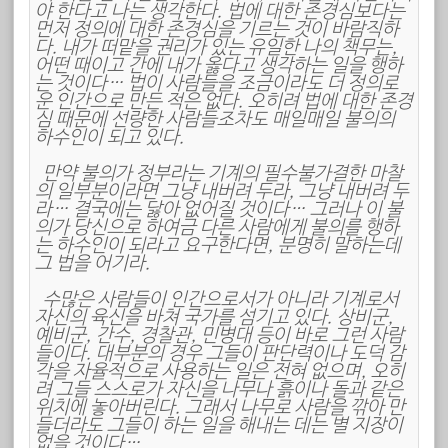
야 한다고 나는 생각한다. 법에 대한 존경심보다는
먼저 정의에 대한 존경심을 기르는 것이 바람직하
다. 내가 떠맡을 권리가 있는 유일한 나의 책무는,
어떤 때이고 간에 내가 옳다고 생각하는 일을 행하
는 것이다… 법이 사람들을 조금이라도 더 정의로
운 인간으로 만든 적은 없다. 오히려 법에 대한 존경
심 때문에 선량한 사람들조차도 매일매일 불의의
하수인이 되고 있다.
만약 불의가 정부라는 기계의 필수불가결한 마찰
의 일부분이라면 그냥 내버려 두라, 그냥 내버려 두
라… 결국에는 닳아 없어질 것이다… 그러나 이 불
의가 당신으로 하여금 다른 사람에게 불의를 행하
는 하수인이 되라고 요구한다면, 분명히 말하는데
그 법을 어기라.
수많은 사람들이 인간으로서가 아니라 기계로서
자신의 육신을 바쳐 국가를 섬기고 있다. 상비군,
예비군, 간수, 경찰관, 민병대 등이 바로 그런 사람
들이다. 대부분의 경우 그들이 판단력이나 도덕 감
각을 자율적으로 사용하는 일은 전혀 없으며, 오히
려 그들 스스로가 자신을 나무나 흙이나 돌과 같은
위치에 놓아버린다. 그래서 나무로 사람을 깎아 만
들더라도 그들이 하는 일을 해내는 데는 별 지장이
없을 것이다…