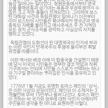
늘상 일어나는 일이었다. 청원운동에서부터 영국
상품 불매운동과 급기야는 폭동과 무장투쟁까지 수
많은 크고 작은 충돌이 전개되었다. 그리하여 보스
턴 대학살 사건과 독립전쟁이 일어나기 이전부터
이미 보스턴의 시민들은 북아메리카 영국군과 영국
총독의 지배를 물리치고 매사추세츠 주 전 지역의
모든 정치 군사조직을 장악하고 사실상의 자치를
행하고 있었다.
독립전쟁의 도화선이 된 대영제국의 인지세 부과
는 이런 식민지 반제국주의 투쟁에 들이부은 휘발
유였을 따름이다.
이런 역사와 배경 아래 미 합중국을 건설했기 때문
에 당시 미국의 시민들은 정부란 결코 억압과 착취
기구여서는 안되며 시민들 스스로가 선택하는 하나
의 기구일 뿐이라는 뿌리깊은 인식을 공유하고 있
었다.
1776년 1월 지금도 유명한 토마스 페인의 『상식』
은 이런 사상의 상징이었다. 페인의 이 소책자는 3
개월만에 무려 15만부나 팔려 나갔다. 토마스 페인
이 전하는 바 국가와 정부에 대한 식민지 아메리카
주민들의 생각을 한 마디로 표현하면 이렇다.