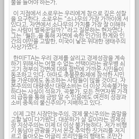
불을 들어야 하는가.
이 지점에서 소로우는 우리에게 참으로 깊은 성찰
을 요구한다. 소로우는 “소나무의 가장 가까이에 서
있다고, 자연에서 소나무의 가치를 가장 잘 이해하
는 사람이 벌목꾼일까?”라고 질문하는 현자였다.
그는 『월든』을 통해 자연에 속한 인간의 한계와 인
간의 야만을 고발한, 미국이 낳은 위대한 생태주의
사상가였다.
한미FTA는 우리 경제를 살리고 경제성장을 계속
하기 위해서는 어쩔 수 없는 선택이라는 광우병 쇠
고기 정부의 강변에 대해 절반에 가까운 시민들이
동조하고 있다. 아마도 촛불문화제에 참석한 시민
들 가운데에도 동조하는 사람들이 많을 것이다. 자
본주의의 대량생산 대량소비는 더 이상 지속불가능
하다는 사실이 석유가, 곡물가, 모든 천연자원 가격
의 급등을 통해 금방 알 수 있음에도 여전히 성장과
소비 중독의 물신주의가 지배하고 있다.
이제 그런 시장만능주의, 경제 물신주의는 종말을
고할 날이 다가왔다. 대운하가 살 길이라는 경제성
장 지상주의는 이제 더 이상 불가능하다. 저가 비행
기 동남아 관광을 가서 온갖 추악한 짓거리를 저지
르고 돌아오는 어글리 코리안들의 행태도 조만간