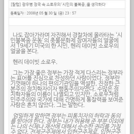
[칼럼] 광우병 정국 속 소로우의『시민의 불복종』을 생각하다
등록일자 : 2008년 05 월 30 일 (금) 23 : 57
나도 잡아가라며 자진해서 경찰차에 올라타는 ‘시
민불복종 운동’의 촛불문화제 참여자들의 얼굴에
서 19세기 미국의 한 시민, 헨리 데이빗 소로우의
얼굴을 본다.
헨리 데이빗 소로우.
그는 가장 좋은 정부는 가장 적게 다스리는 정부라
는 표어를 진심으로 찬성하던 사람이었다. 정부란
기껏해야 하나의 편의기관임을 역설한, 진정한 근
본주의 정치학자이자 행동주의자였다. 수많은 정
치학자들의 이름이 나열되고 있지만, 소로우처럼
민주주의와 국가에 대해 간명하게 통찰력을 보여준
사람은 흔치 않았다. 그는 말한다.
엄밀하게 말하면 정부는 피통치자의 허락과 동의
를 받아야 한다. 정부는 내가 허용해 준 부분 이외에
는 나의 신체나 재산에 대해서 순수한 권리를 가질
수 없다. 전제군주제에서 입헌군주제로, 입헌군주