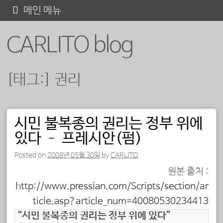
콘
메인 메뉴
텐
CARLITO blog
츠
로
바
[태그:]
권리
로
가
기
시민 불복종의 권리는 정부 위에
포스트 내비게이션
있다 – 프레시안(펌)
Posted on
2008년 05월 30일
by
CARLITO
원본 출처 :
http://www.pressian.com/Scripts/section/ar
ticle.asp?article_num=40080530234413
“시민 불복종의 권리는 정부 위에 있다”