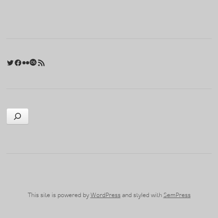
포스트 내비게이션
Twitter
Facebook
Flickr
Last.fm
RSS 피드
검색
This site is powered by
WordPress
and styled with
SemPress