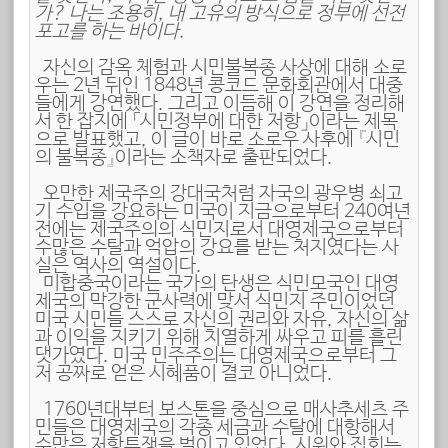
가? 나는 조용히, 내 고유의 방식으로 정부에 선전
포고를 하는 바이다.
자신의 감옥 체험과 시민불복종 사상에 대해 소로
우는 2년 뒤인 1848년 콩코드 문화회관에서 대중
들에게 강연했다. 그리고 이듬해 이 강연을 정리해
서 한 잡지에 「시민정부에 대한 저항」이라는 제목
으로 발표했고, 이 글이 바로 소로우 사후에 『시민
의 불복종』이라는 소책자로 출판되었다.
오만한 제국주의 강대국처럼 자국의 광우병 쇠고
기 수입을 강요하는 미국이 지금으로부터 240여년
전에는 제국주의의 식민지로서 대영제국으로부터
수많은 수탈과 억압의 강요를 받는 처지였다는 사
실은 역사의 역설이다.
미합중국이라는 국가의 탄생은 식민모국인 대영
제국의 막강한 군사력에 맞서 식민지 주민이었던
미국 시민들 스스로 자신의 권리와 자유, 자신의 삶
과 이익을 지키기 위해 치열하게 싸우고 피를 흘린
댓가였다. 미국 민주주의는 대영제국으로부터 그
저 공짜로 얻은 시혜품이 결코 아니었다.
1760년대부터 보스톤을 중심으로 매사추세츠 주
민들은 대영제국의 각종 세금과 수탈에 대항해서
수많은 저항투쟁을 벌이고 있었다. 시위와 집회는