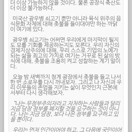
더 이상 가능하지 않을 것이다. 물론 공장식 축산도
더 이상 불가능하다.
미국산 광우병 쇠고기 뿐만 아니라 육식 위주의 음
식문화 자체에 대해 촛불을 들이대야만 하는 까닭
이 여기에 있다.
광우병 쇠고기는 어쩌면 우리에게 마지막이 될지
도 모를 기회를 제공하는지도 모른다. 우리 자신의
경제지상주의에 대해, 우리 스스로 기업의 노예가
되는 삶을 최고의 가치로 여기는 거꾸로 된 삶의 방
식에 대해, 촛불을 조용히 켜고 성찰하는 계기 말이
다.
오늘 밤 새벽까지 청계 광장에서 촛불을 들고 나서
한 번 소로우를 다시 꺼내보자. 그리고 나 자신과 우
리 이웃들의 존엄을 지키는 삶이 무엇인지 근본에
서부터 다시 생각해보자.
“나는 무정부주의자라고 자처하는 사람들과 달리
지금 당장 정부를 폐지할 것을 요구하는 것이 아니
다. 나는 지금 당장, 보다 나은 정부를 요구하고 있
을 뿐이다.
우리는 먼저 인간이어야 하고, 그 다음에 국민이어