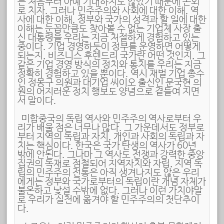
는 처음부터 아예 기대하지도 않았기 때문에 논외
로 치자. 그러나 민주주의와 사회에 대한 이해, 역
사에 대한 이해, 정부와 국가의 성격과 할 일에 대한
이해는 눈꼽만큼도 찾아볼 수 없는 기업체 사장 출
신 대통령을 우리는 지금 처절하게 경험하고 있는
중이다. 기업 경영하듯이 정부를 운영하면 어떻게
되는지, 비즈니스 후렌드리 국가란 어떤 것인지, 그
같은 기업 경영 방식의 정치와 통치를 우리는 지금
정확히 경험하고 있을 뿐이다. 역시 재벌 기업 총수
인 정몽구 의원과 대기업 씨이오 출신인 문국현 의
원의 어지러운 정치 행보도 양념으로 곁들여 지면
서 말이다.
미합중국의 독립 역사와 민주주의 역사로부터 우
리가 배울 점은 너무나 많다. 그 가운데서도 정부로
부터 지역의 독립과 자치, 개인과 사회의 독립과 자
치는 핵심이다. 한국은 국가 탄생의 역사가 60년
밖에 안된다. 그나마 그 역사도 전쟁과 강력한 중앙
집권의 독재로 점철되어 지역자치와 자립, 지역 독
립의 민주주의 전통은 아직 생겨나지도 않은 우리
에게는 정부와 국가로부터의 독립이란 개념 자체가
불온하고 낯설 수밖에 없다. 그러나 이런 가치야말
로 우리가 실천에 옮겨야 할 민주주의의 첫단추이
다.