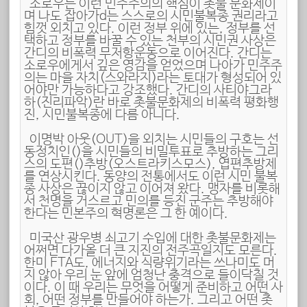
소로우는 이런 민주주의의 핵심이 촛불 문화제이
며 나도 잡아가d는 스스로의 시민불복종 권리라고
힘껏 외치고 있다. 이런 정부 위에 있는, 정부를 선
택하고 정부를 바꿀 수 있는 천부의 시민권 사상은
간디의 비폭력 무저항운동으로 이어진다. 간디는
소로우에게서 깊은 영감을 얻었으며 나아가 민주주
의는 마을 자치(스와라지)라는 토대가 형성되어 있
어야만 가능하다고 강조했다. 간디의 사티야그라
하(진리파악)란 바로 촛불문화제의 비폭력 평화행
진, 시민불복종에 다름 아니다.
이명박 아웃(OUT)을 외치는 시민들의 구호는 선
동정치인(僭主)을 시민들의 비밀투표로 추방하는 그리
스의 도편(陶片)추방(오스트라키스모스), 엽편추방제
를 연상시킨다. 동양의 전통에서도 이런 시민 불복
종 사상은 끊이지 않고 이어져 왔다. 맹자를 비롯해
서 천명을 거스르고 민의를 등진 군주는 추방해야
한다는 민본주의 혁명론은 그 한 예이다.
미국산 광우병 쇠고기 수입에 대한 촛불문화제는
어쩌면 다가올 더 큰 지진의 전주곡일지도 모른다.
한미 FTA도, 에너지와 식량위기라는 쓰나미도 머
지 않아 우리 눈 앞에 엄청난 충격으로 들이닥칠 것
이다. 이 때 우리는 무엇을 어떻게 준비하고 어떤 사
회, 어떤 정부를 만들어야 하는가. 그리고 어떤 촛