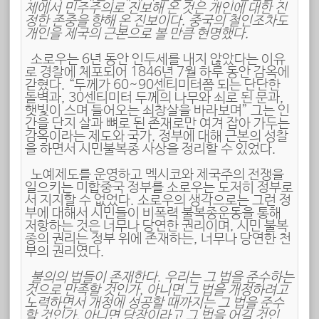
제에서 민주주의로 진보해 온 것은 개인에 대한 진
정한 존중을 향해 온 진보이다. 중국의 철인조차도
개인을 제국의 근본으로 볼 만큼 현명했다.
소로우는 6년 동안 인두세를 내지 않았다는 이유
로 경찰에 체포되어 1846년 7월 하루 동안 감옥에
갇혔다. “두께가 60~90센티미터쯤 되는 단단한
돌벽과, 30센티미터 두께의 나무와 쇠로 된 문과,
햇빛이 스며 들어오는 쇠창살을 바라보며” 그는 인
간을 단지 살과 뼈로 된 존재로만 여겨 잡아 가두는
감옥이라는 제도와 국가, 정부에 대해 근본의 성찰
을 하면서 시민불복종 사상을 정리할 수 있었다.
노예제도를 운영하고 멕시코와 제국주의 전쟁을
일으키는 미합중국 정부를 소로우는 도저히 정부로
서 지지할 수 없었다. 소로우의 생각으로는 그런 정
부에 대해서 시민들이 비폭력 불복종운동을 통해
저항하는 것은 너무나 당연한 권리이며, 시민 불복
종의 권리는 정부 위에 존재하는, 너무나 당연한 천
부의 권리였다.
불의의 법들이 존재한다. 우리는 그 법을 준수하는
것으로 만족할 것인가, 아니면 그 법을 개정하려고
노력하면서 개정에 성공할 때까지는 그 법을 준수
할 것인가, 아니면 당장이라고 그 법을 어길 것인