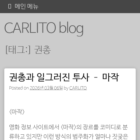
콘
메인 메뉴
텐
CARLITO blog
츠
로
바
[태그:]
권총
로
가
기
권총과 일그러진 투사 – 마작
포스트 내비게이션
Posted on
2026년 03월 06일
by
CARLITO
<마작>
영화 정보 사이트에서 <마작>의 장르를 코미디로 분
류하고 있지만 이런 방식의 범주화가 얼마나 짓궂은