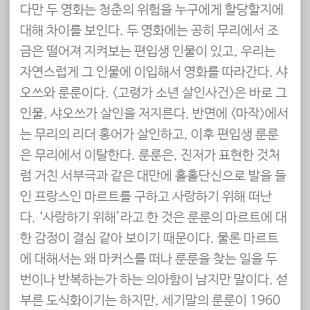
다만 두 영화는 청춘의 위험을 누구에게 할당할지에
대해 차이를 보인다. 두 영화에는 공히 무리에서 조
금은 떨어져 지켜보는 편입생 인물이 있고, 우리는
자연스럽게 그 인물에 이입해서 영화를 따라간다. 샤
오쓰와 룬룬이다. <고령가 소년 살인사건>은 바로 그
인물, 샤오쓰가 살인을 저지른다. 반면에 <마작>에서
는 무리의 리더 홍어가 살인하고, 이후 편입생 룬룬
은 무리에서 이탈한다. 룬룬은, 진저가 표현한 것처
럼 거친 서부극과 같은 대만에 홀홀단신으로 발을 들
인 프랑스인 마르트를 구하고 사랑하기 위해 떠난
다. ‘사랑하기 위해’라고 한 것은 룬룬의 마르트에 대
한 감정이 결심 같아 보이기 때문이다. 물론 마르트
에 대해서는 왜 마커스를 떠나 룬룬을 찾는 일을 두
번이나 반복하는가 하는 의아함이 남지만 말이다. 섣
부른 도식화이기는 하지만, 세기말의 룬룬이 1960