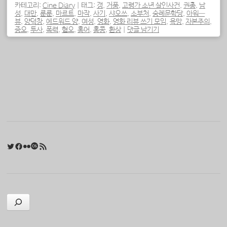
카테고리:
Cine Diary
|
태그:
갱
,
거품
,
고령가 소년 살인사건
,
권총
,
남
성
,
대만
,
룬룬
,
마르트
,
마작
,
사기
,
샤오쓰
,
소부처
,
숭례문학당
,
아워—
뷰
,
양덕창
,
에드워드 양
,
여성
,
영화
,
영화 리뷰 쓰기 모임
,
욕망
,
자본주의
,
증오
,
투사
,
폭력
,
혐오
,
홍어
,
홍콩
,
환상
|
댓글 남기기
포스트 내비게이션
Twitter
Facebook
Flickr
Last.fm
RSS 피드
검색