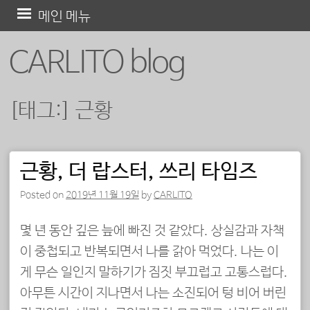
콘
메인 메뉴
텐
CARLITO blog
츠
로
바
[태그:]
근황
로
가
기
근황, 더 랍스터, 쓰리 타임즈
포스트 내비게이션
Posted on
2019년 11월 19일
by
CARLITO
몇 년 동안 깊은 늪에 빠진 것 같았다. 상실감과 자책
이 중첩되고 반복되면서 나를 갉아 먹었다. 나는 이
게 무슨 일인지 말하기가 짐짓 부끄럽고 고통스럽다.
아무튼 시간이 지나면서 나는 소진되어 텅 비어 버린