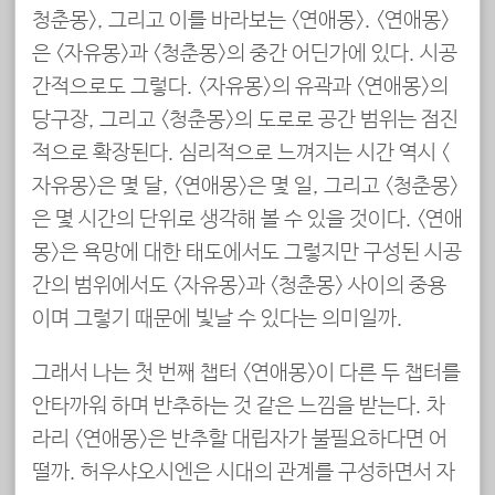
청춘몽>, 그리고 이를 바라보는 <연애몽>. <연애몽>
은 <자유몽>과 <청춘몽>의 중간 어딘가에 있다. 시공
간적으로도 그렇다. <자유몽>의 유곽과 <연애몽>의
당구장, 그리고 <청춘몽>의 도로로 공간 범위는 점진
적으로 확장된다. 심리적으로 느껴지는 시간 역시 <
자유몽>은 몇 달, <연애몽>은 몇 일, 그리고 <청춘몽>
은 몇 시간의 단위로 생각해 볼 수 있을 것이다. <연애
몽>은 욕망에 대한 태도에서도 그렇지만 구성된 시공
간의 범위에서도 <자유몽>과 <청춘몽> 사이의 중용
이며 그렇기 때문에 빛날 수 있다는 의미일까.
그래서 나는 첫 번째 챕터 <연애몽>이 다른 두 챕터를
안타까워 하며 반추하는 것 같은 느낌을 받는다. 차
라리 <연애몽>은 반추할 대립자가 불필요하다면 어
떨까. 허우샤오시엔은 시대의 관계를 구성하면서 자