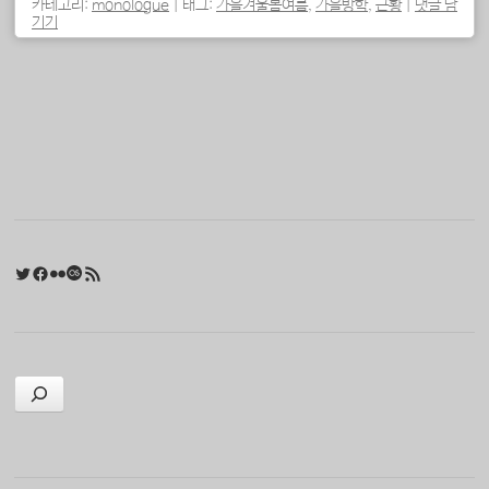
카테고리:
monologue
|
태그:
가을겨울봄여름
,
가을방학
,
근황
|
댓글 남
기기
포스트 내비게이션
Twitter
Facebook
Flickr
Last.fm
RSS 피드
검색