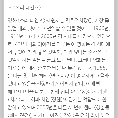
– <쓰리 타임즈>
영화 <쓰리 타임즈>의 원제는 최호적시광(最好的時光), 가장 좋
았던 때의 빛이라고 번역할 수 있을 것이다. 1966년,
1911년, 그리고 2005년 각 시대를 배경으로 연인으
로 묶인 남녀의 이야기를 다루는 이 영화는 각 시대에
서 무엇이 가장 좋은 것일까, 가장 빛나는 순간은 무
엇일까 하는 질문을 품고 보게 된다. 그러나 영화는
이 질문에 대해 충분한 답을 내 놓지 않는다. 1966년
을 다룬 첫 번째 챕터 <연애몽>만이 명료하게 떠올라
빛나고 있음을 인정하기란 어렵지 않다. 이에 반
해 1911년을 다룬 두 번째 챕터 <자유몽>에서 기생
(서기)과 개화파 시인(장첸)의 관계는 억압되어 침
잠하고 있으며 2005년을 다룬 세 번째 챕터 <청춘몽
>에서 진정(陳靖, 서기)과 아진(阿震, 장첸)은 정처 없이 부유