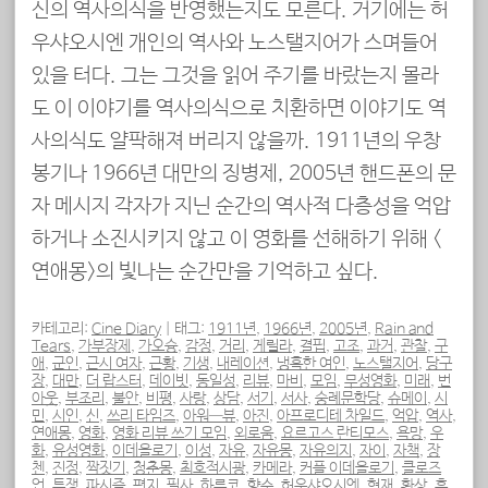
신의 역사의식을 반영했는지도 모른다. 거기에는 허
우샤오시엔 개인의 역사와 노스탤지어가 스며들어
있을 터다. 그는 그것을 읽어 주기를 바랐는지 몰라
도 이 이야기를 역사의식으로 치환하면 이야기도 역
사의식도 얄팍해져 버리지 않을까. 1911년의 우창
봉기나 1966년 대만의 징병제, 2005년 핸드폰의 문
자 메시지 각자가 지닌 순간의 역사적 다층성을 억압
하거나 소진시키지 않고 이 영화를 선해하기 위해 <
연애몽>의 빛나는 순간만을 기억하고 싶다.
카테고리:
Cine Diary
|
태그:
1911년
,
1966년
,
2005년
,
Rain and
Tears
,
가부장제
,
가오슝
,
감정
,
거리
,
게릴라
,
결핍
,
고조
,
과거
,
관찰
,
구
애
,
군인
,
근시 여자
,
근황
,
기생
,
내레이션
,
냉혹한 여인
,
노스탤지어
,
당구
장
,
대만
,
더 랍스터
,
데이빗
,
동일성
,
리뷰
,
마비
,
모임
,
무성영화
,
미래
,
번
아웃
,
부조리
,
불안
,
비평
,
사랑
,
상담
,
서기
,
서사
,
숭례문학당
,
슈메이
,
시
민
,
시인
,
신
,
쓰리 타임즈
,
아워—뷰
,
아진
,
아프로디테 차일드
,
억압
,
역사
,
연애몽
,
영화
,
영화 리뷰 쓰기 모임
,
외로움
,
요르고스 란티모스
,
욕망
,
우
화
,
유성영화
,
이데올로기
,
이성
,
자유
,
자유몽
,
자유의지
,
자이
,
자책
,
장
첸
,
진정
,
짝짓기
,
청춘몽
,
최호적시광
,
카메라
,
커플 이데올로기
,
클로즈
업
,
투쟁
,
파시즘
,
편지
,
필사
,
하루코
,
향수
,
허우샤오시엔
,
현재
,
환상
,
후