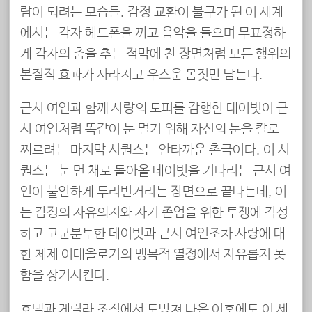
람이 되려는 모습들. 감정 교환이 불구가 된 이 세계
에서는 각자 헤드폰을 끼고 음악을 들으며 무표정하
게 각자의 춤을 추는 적막에 찬 장면처럼 모든 행위의
본질적 효과가 사라지고 우스운 몸짓만 남는다.
근시 여인과 함께 사랑의 도피를 감행한 데이빗이 근
시 여인처럼 똑같이 눈 멀기 위해 자신의 눈을 칼로
찌르려는 마지막 시퀀스는 안타까운 촌극이다. 이 시
퀀스는 눈 먼 채로 돌아올 데이빗을 기다리는 근시 여
인이 불안하게 두리번거리는 장면으로 끝나는데, 이
는 감정의 자유의지와 자기 존엄을 위한 투쟁에 각성
하고 고군분투한 데이빗과 근시 여인조차 사랑에 대
한 체제 이데올로기의 맹목적 열정에서 자유롭지 못
함을 상기시킨다.
호텔과 게릴라 조직에서 도망쳐 나온 이후에도 이 세