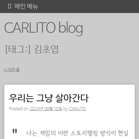
콘
메인 메뉴
텐
CARLITO blog
츠
로
바
[태그:]
김초엽
로
가
←
이전 글
기
포스트 내비게이션
우리는 그냥 살아간다
Posted on
2024년 08월 10일
by
CARLITO
나는 게임의 이런 스토리텔링 방식이 현실