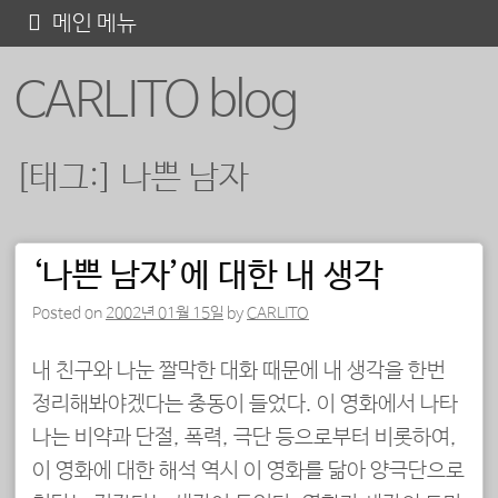
콘
메인 메뉴
텐
CARLITO blog
츠
로
바
[태그:]
나쁜 남자
로
가
기
‘나쁜 남자’에 대한 내 생각
포스트 내비게이션
Posted on
2002년 01월 15일
by
CARLITO
내 친구와 나눈 짤막한 대화 때문에 내 생각을 한번
정리해봐야겠다는 충동이 들었다. 이 영화에서 나타
나는 비약과 단절, 폭력, 극단 등으로부터 비롯하여,
이 영화에 대한 해석 역시 이 영화를 닮아 양극단으로