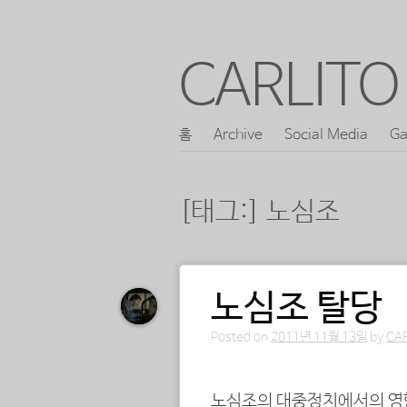
CARLITO 
콘
홈
Archive
Social Media
Ga
메인 메뉴
텐
츠
[태그:]
노심조
로
바
로
노심조 탈당
포스트 내비게이션
가
기
Posted on
2011년 11월 13일
by
CA
노심조의 대중정치에서의 영