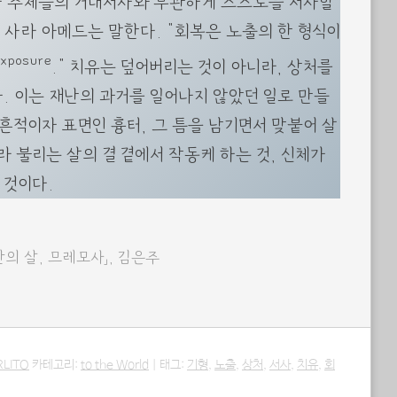
자 주체들의 거대서사와 무관하게 스스로를 서사할
 사라 아메드는 말한다. “회복은 노출의 한 형식이
exposure
.” 치유는 덮어버리는 것이 아니라, 상처를
. 이는 재난의 과거를 일어나지 않았던 일로 만들
 흔적이자 표면인 흉터, 그 틈을 남기면서 맞붙어 살
라 불리는 살의 결 곁에서 작동케 하는 것, 신체가
 것이다.
간의 살, 므레모사」, 김은주
RLITO
카테고리:
to the World
|
태그:
기형
,
노출
,
상처
,
서사
,
치유
,
회