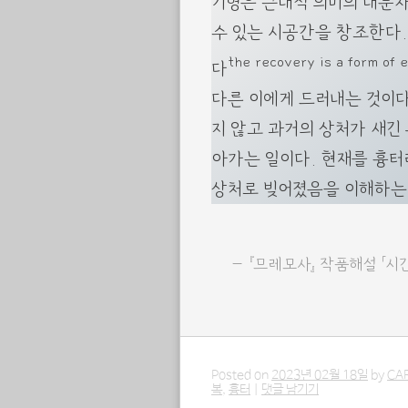
기형은 근대적 의미의 대문
수 있는 시공간을 창조한다.
the recovery is a form of 
다
다른 이에게 드러내는 것이다
지 않고 과거의 상처가 새긴
아가는 일이다. 현재를 흉터
상처로 빚어졌음을 이해하는
『므레모사』 작품해설 「시
Posted on
2023년 02월 18일
by
CA
복
,
흉터
|
댓글 남기기