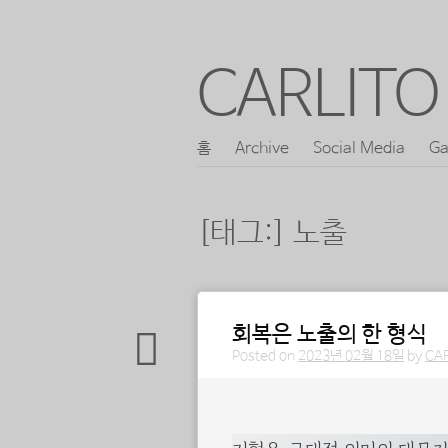
CARLITO 
콘
홈
Archive
Social Media
Ga
메인 메뉴
텐
츠
[태그:]
노출
로
바
로
포스트 내비게이션
회복은 노출의 한 형식
가
Posted on
2023년 02월 18일
by
CA
기