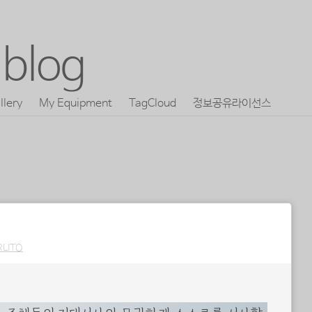
blog
llery
My Equipment
TagCloud
정보공유라이선스
RLITO