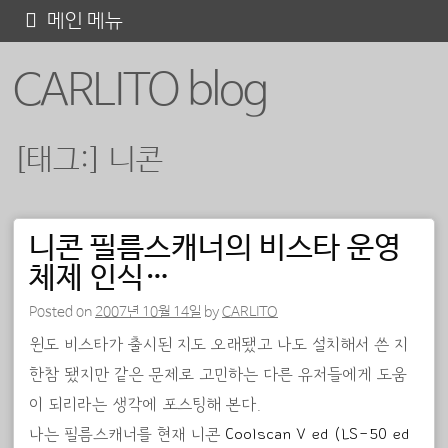
콘
메인 메뉴
텐
CARLITO blog
츠
로
바
[태그:]
니콘
로
가
기
니콘 필름스캐너의 비스타 운영
포스트 내비게이션
체제 인식…
Posted on
2007년 10월 14일
by
CARLITO
윈도 비스타가 출시된 지도 오래됐고 나도 설치해서 쓴 지
한참 됐지만 같은 문제로 고민하는 다른 유저들에게 도움
이 되리라는 생각에 포스팅해 본다.
나는 필름스캐너를 현재 니콘
Coolscan V ed (LS-50 ed