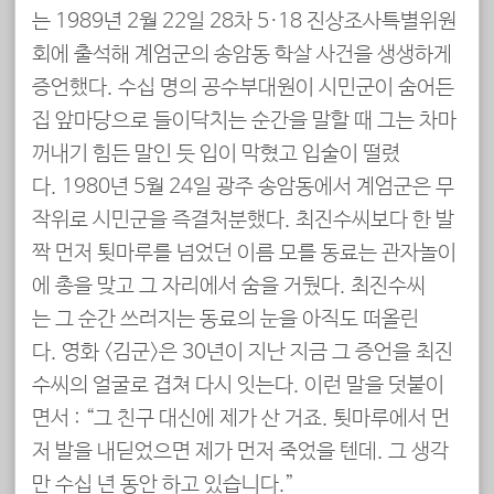
는 1989년 2월 22일 28차 5·18 진상조사특별위원
회에 출석해 계엄군의 송암동 학살 사건을 생생하게
증언했다. 수십 명의 공수부대원이 시민군이 숨어든
집 앞마당으로 들이닥치는 순간을 말할 때 그는 차마
꺼내기 힘든 말인 듯 입이 막혔고 입술이 떨렸
다. 1980년 5월 24일 광주 송암동에서 계엄군은 무
작위로 시민군을 즉결처분했다. 최진수씨보다 한 발
짝 먼저 툇마루를 넘었던 이름 모를 동료는 관자놀이
에 총을 맞고 그 자리에서 숨을 거뒀다. 최진수씨
는 그 순간 쓰러지는 동료의 눈을 아직도 떠올린
다. 영화 <김군>은 30년이 지난 지금 그 증언을 최진
수씨의 얼굴로 겹쳐 다시 잇는다. 이런 말을 덧붙이
면서 : “그 친구 대신에 제가 산 거죠. 툇마루에서 먼
저 발을 내딛었으면 제가 먼저 죽었을 텐데. 그 생각
만 수십 년 동안 하고 있습니다.”