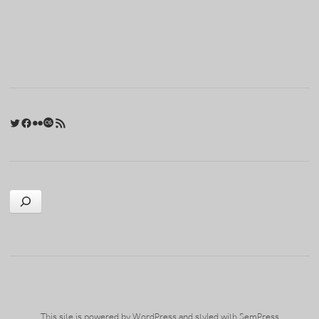
포스트 내비게이션
Twitter
Facebook
Flickr
Last.fm
RSS 피드
검색
This site is powered by
WordPress
and styled with
SemPress