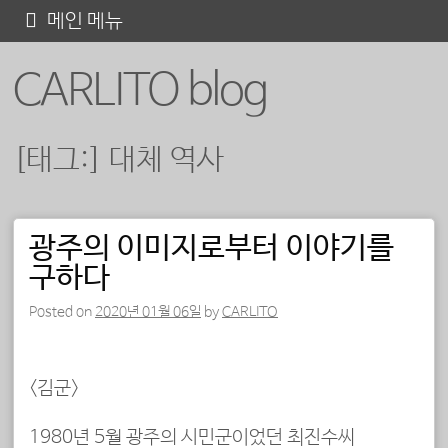
콘
메인 메뉴
텐
CARLITO blog
츠
로
바
[태그:]
대체 역사
로
가
기
광주의 이미지로부터 이야기를
포스트 내비게이션
구하다
Posted on
2020년 01월 06일
by
CARLITO
<김군>
1980년 5월 광주의 시민군이었던 최진수씨