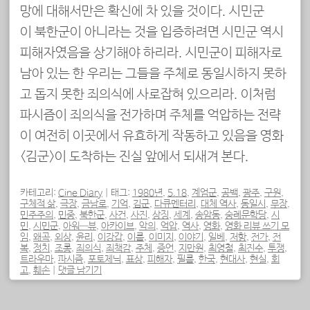
망에 대해서만은 확신에 차 있을 것이다. 시민군
이 북한군이 아니라는 것을 입증하려면 시민군 역시
피해자였음을 상기해야 하리라. 시민군이 피해자로
남아 있는 한 우리는 그들을 주체로 동일시하지 못하
고 돕지 못한 죄의식에 사로잡혀 있으리라. 이처럼
파시즘이 죄의식을 전가하며 주체를 억압하는 전략
이 여전히 이곳에서 유효하게 작동하고 있음을 영화
<김군>이 도착하는 진실 앞에서 되새겨 본다.
카테고리:
Cine Diary
|
태그:
1980년
,
5.18
,
계엄군
,
공백
,
광주
,
구원
,
구체적 삶
,
극장
,
금남로
,
기억
,
김군
,
다큐멘터리
,
대체 역사
,
동일시
,
무장
,
민주주의
,
민중
,
북한군
,
사건
,
사진
,
상징
,
세계
,
송암동
,
숭례문학당
,
시
민
,
시민군
,
아워—뷰
,
아카이브
,
악의
,
억압
,
역사
,
영화
,
영화 리뷰 쓰기 모
임
,
왜곡
,
외상
,
윤리
,
이강갑
,
이름
,
이미지
,
이야기
,
일베
,
저항
,
전가
,
전
복
,
정치
,
조롱
,
죄의식
,
죄책감
,
주체
,
증언
,
지만원
,
최영철
,
최진수
,
투쟁
,
트라우마
,
파시즘
,
포토제닉
,
표상
,
피해자
,
필름
,
한국
,
현대사
,
현실
,
회
고
,
훼손
|
댓글 남기기