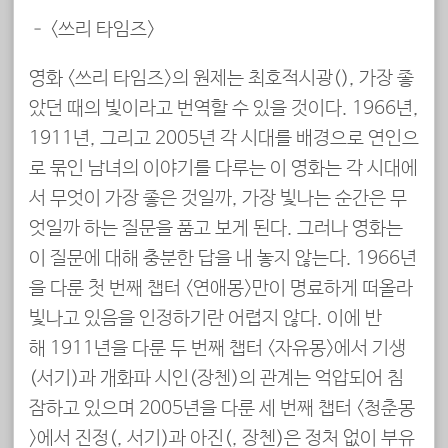
– <쓰리 타임즈>
영화 <쓰리 타임즈>의 원제는 최호적시광(最好的時光), 가장 좋
았던 때의 빛이라고 번역할 수 있을 것이다. 1966년,
1911년, 그리고 2005년 각 시대를 배경으로 연인으
로 묶인 남녀의 이야기를 다루는 이 영화는 각 시대에
서 무엇이 가장 좋은 것일까, 가장 빛나는 순간은 무
엇일까 하는 질문을 품고 보게 된다. 그러나 영화는
이 질문에 대해 충분한 답을 내 놓지 않는다. 1966년
을 다룬 첫 번째 챕터 <연애몽>만이 명료하게 떠올라
빛나고 있음을 인정하기란 어렵지 않다. 이에 반
해 1911년을 다룬 두 번째 챕터 <자유몽>에서 기생
(서기)과 개화파 시인(장첸)의 관계는 억압되어 침
잠하고 있으며 2005년을 다룬 세 번째 챕터 <청춘몽
>에서 진정(陳靖, 서기)과 아진(阿震, 장첸)은 정처 없이 부유