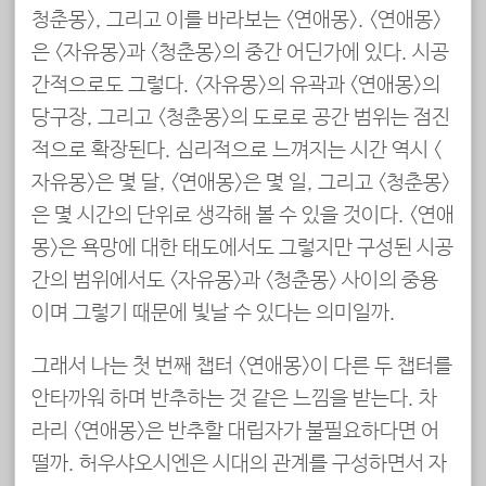
청춘몽>, 그리고 이를 바라보는 <연애몽>. <연애몽>
은 <자유몽>과 <청춘몽>의 중간 어딘가에 있다. 시공
간적으로도 그렇다. <자유몽>의 유곽과 <연애몽>의
당구장, 그리고 <청춘몽>의 도로로 공간 범위는 점진
적으로 확장된다. 심리적으로 느껴지는 시간 역시 <
자유몽>은 몇 달, <연애몽>은 몇 일, 그리고 <청춘몽>
은 몇 시간의 단위로 생각해 볼 수 있을 것이다. <연애
몽>은 욕망에 대한 태도에서도 그렇지만 구성된 시공
간의 범위에서도 <자유몽>과 <청춘몽> 사이의 중용
이며 그렇기 때문에 빛날 수 있다는 의미일까.
그래서 나는 첫 번째 챕터 <연애몽>이 다른 두 챕터를
안타까워 하며 반추하는 것 같은 느낌을 받는다. 차
라리 <연애몽>은 반추할 대립자가 불필요하다면 어
떨까. 허우샤오시엔은 시대의 관계를 구성하면서 자