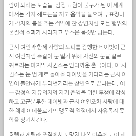
람이 되려는 모습들. 감정 교환이 불구가 된 이 세계
에서는 각자 헤드폰을 끼고 음악을 들으며 무표정하
게 각자의 춤을 추는 적막에 찬 장면처럼 모든 행위의
본질적 효과가 사라지고 우스운 몸짓만 남는다.
근시 여인과 함께 사랑의 도피를 감행한 데이빗이 근
시 여인처럼 똑같이 눈 멀기 위해 자신의 눈을 칼로
찌르려는 마지막 시퀀스는 안타까운 촌극이다. 이 시
퀀스는 눈 먼 채로 돌아올 데이빗을 기다리는 근시 여
인이 불안하게 두리번거리는 장면으로 끝나는데, 이
는 감정의 자유의지와 자기 존엄을 위한 투쟁에 각성
하고 고군분투한 데이빗과 근시 여인조차 사랑에 대
한 체제 이데올로기의 맹목적 열정에서 자유롭지 못
함을 상기시킨다.
호텔과 게릴라 조직에서 도망쳐 나온 이후에도 이 세