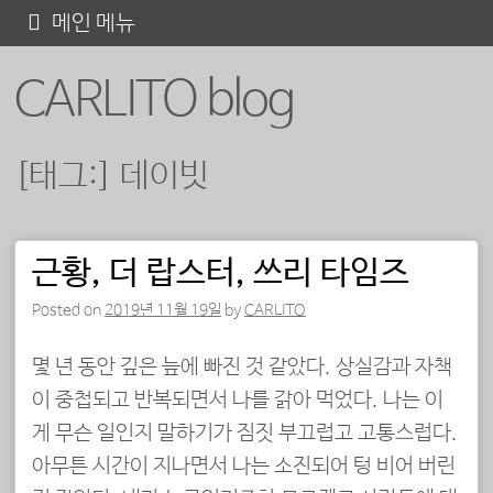
콘
메인 메뉴
텐
CARLITO blog
츠
로
바
[태그:]
데이빗
로
가
기
근황, 더 랍스터, 쓰리 타임즈
포스트 내비게이션
Posted on
2019년 11월 19일
by
CARLITO
몇 년 동안 깊은 늪에 빠진 것 같았다. 상실감과 자책
이 중첩되고 반복되면서 나를 갉아 먹었다. 나는 이
게 무슨 일인지 말하기가 짐짓 부끄럽고 고통스럽다.
아무튼 시간이 지나면서 나는 소진되어 텅 비어 버린