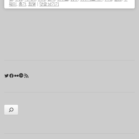
웨이
,
휴가
,
희열
|
댓글 남기기
포스트 내비게이션
Twitter
Facebook
Flickr
Last.fm
RSS 피드
검색