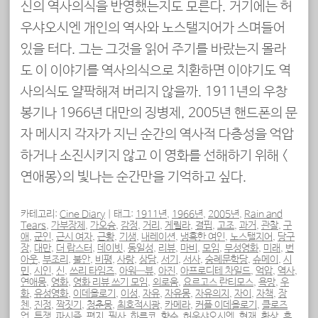
신의 역사의식을 반영했는지도 모른다. 거기에는 허
우샤오시엔 개인의 역사와 노스탤지어가 스며들어
있을 터다. 그는 그것을 읽어 주기를 바랐는지 몰라
도 이 이야기를 역사의식으로 치환하면 이야기도 역
사의식도 얄팍해져 버리지 않을까. 1911년의 우창
봉기나 1966년 대만의 징병제, 2005년 핸드폰의 문
자 메시지 각자가 지닌 순간의 역사적 다층성을 억압
하거나 소진시키지 않고 이 영화를 선해하기 위해 <
연애몽>의 빛나는 순간만을 기억하고 싶다.
카테고리:
Cine Diary
|
태그:
1911년
,
1966년
,
2005년
,
Rain and
Tears
,
가부장제
,
가오슝
,
감정
,
거리
,
게릴라
,
결핍
,
고조
,
과거
,
관찰
,
구
애
,
군인
,
근시 여자
,
근황
,
기생
,
내레이션
,
냉혹한 여인
,
노스탤지어
,
당구
장
,
대만
,
더 랍스터
,
데이빗
,
동일성
,
리뷰
,
마비
,
모임
,
무성영화
,
미래
,
번
아웃
,
부조리
,
불안
,
비평
,
사랑
,
상담
,
서기
,
서사
,
숭례문학당
,
슈메이
,
시
민
,
시인
,
신
,
쓰리 타임즈
,
아워—뷰
,
아진
,
아프로디테 차일드
,
억압
,
역사
,
연애몽
,
영화
,
영화 리뷰 쓰기 모임
,
외로움
,
요르고스 란티모스
,
욕망
,
우
화
,
유성영화
,
이데올로기
,
이성
,
자유
,
자유몽
,
자유의지
,
자이
,
자책
,
장
첸
,
진정
,
짝짓기
,
청춘몽
,
최호적시광
,
카메라
,
커플 이데올로기
,
클로즈
업
,
투쟁
,
파시즘
,
편지
,
필사
,
하루코
,
향수
,
허우샤오시엔
,
현재
,
환상
,
후