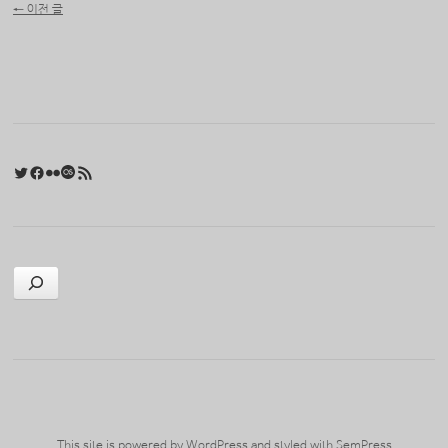
←
이전 글
Twitter
Facebook
Flickr
Last.fm
RSS 피드
검색
This site is powered by
WordPress
and styled with
SemPress