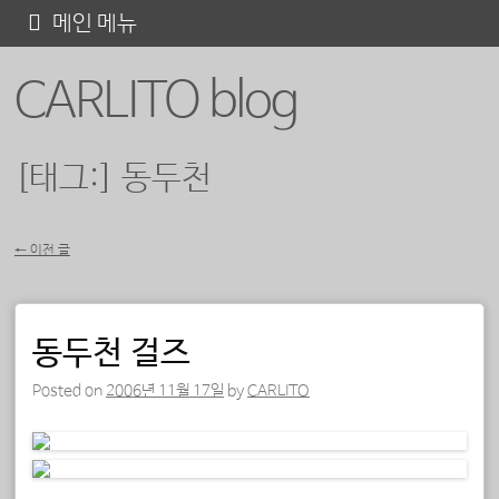
콘
메인 메뉴
텐
CARLITO blog
츠
로
바
[태그:]
동두천
로
가
←
이전 글
기
포스트 내비게이션
동두천 걸즈
Posted on
2006년 11월 17일
by
CARLITO