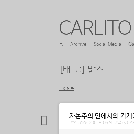
CARLITO 
콘
홈
Archive
Social Media
Ga
메인 메뉴
텐
츠
[태그:]
맑스
로
바
←
이전 글
로
포스트 내비게이션
가
기
자본주의 안에서의 기계에
Posted on
2001년 06월 17일
by
CA