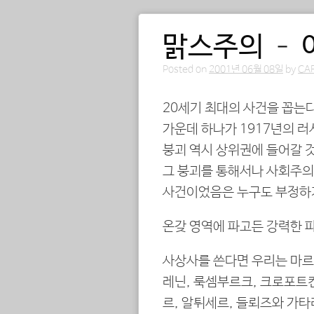
맑스주의 – 
Posted on
2001년 06월 08일
by
CA
20세기 최대의 사건을 꼽는
가운데 하나가 1917년의 러
붕괴 역시 상위권에 들어갈 
그 붕괴를 통해서나 사회주의
사건이었음은 누구도 부정하기
온갖 영역에 파고든 강력한 
사상사를 쓴다면 우리는 마르
레닌, 룩셈부르크, 크로포트킨
르, 알튀세르, 들뢰즈와 가타