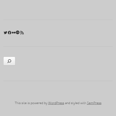
포스트 내비게이션
Twitter
Facebook
Flickr
Last.fm
RSS 피드
검색
This site is powered by
WordPress
and styled with
SemPress