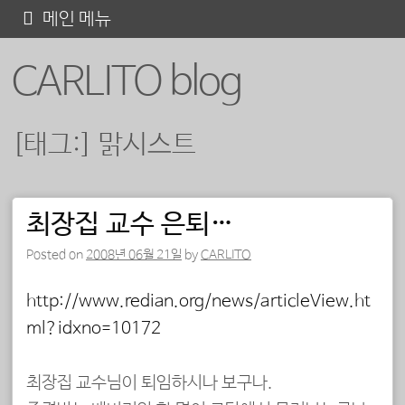
콘
메인 메뉴
텐
CARLITO blog
츠
로
바
[태그:]
맑시스트
로
가
기
최장집 교수 은퇴…
포스트 내비게이션
Posted on
2008년 06월 21일
by
CARLITO
http://www.redian.org/news/articleView.ht
ml?idxno=10172
최장집 교수님이 퇴임하시나 보구나.