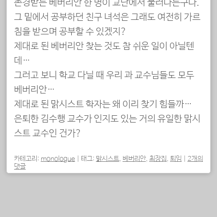
존경받는 베버리안 한 명이 교단에서 물러나는구나.
그 밑에서 공부하던 친구 녀석은 그래도 여전히 가르
침을 받으며 공부할 수 있겠지?
제대로 된 베버리안 찾는 것도 참 쉬운 일이 아닐텐
데…
그러고 보니 학교 다닐 때 우리 과 교수님들도 모두
베버리안…
제대로 된 맑시스트 학자는 왜 이리 찾기 힘들까…
은퇴한 김수행 교수가 인지도 있는 거의 유일한 맑시
스트 교수인 건가?
카테고리:
monologue
|
태그:
맑시스트
,
베버리안
,
최장집
,
퇴임
|
2개의
댓글