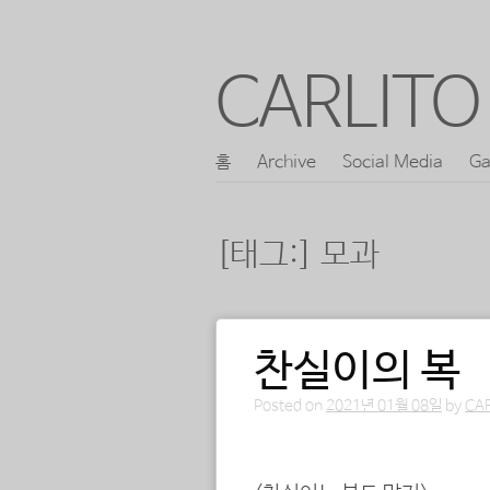
CARLITO 
콘
홈
Archive
Social Media
Ga
메인 메뉴
텐
츠
[태그:]
모과
로
바
로
찬실이의 복
포스트 내비게이션
가
기
Posted on
2021년 01월 08일
by
CA