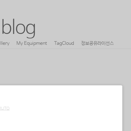
blog
llery
My Equipment
TagCloud
정보공유라이선스
RLITO