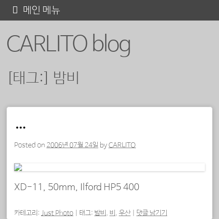
콘
메인 메뉴
텐
CARLITO blog
츠
로
바
[태그:]
밤비
로
가
기
포스트 내비게이션
…
Posted on
2006년 07월 24일
by
CARLITO
XD-11, 50mm, Ilford HP5 400
카테고리:
Just Photo
|
태그:
밤비
,
비
,
우산
|
댓글 남기기