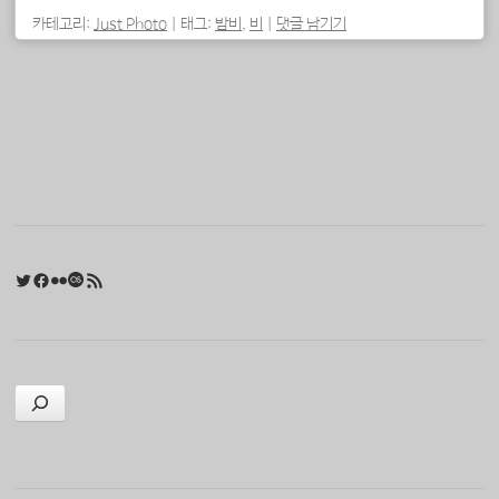
카테고리:
Just Photo
|
태그:
밤비
,
비
|
댓글 남기기
포스트 내비게이션
Twitter
Facebook
Flickr
Last.fm
RSS 피드
검색