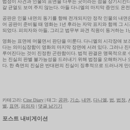
법정이 사건과 인물의 표면을 다루는 곳이라는 점을 상기시킨다.
갈 균열도 보여 주지 않는다. 아들 다니엘의 마지막 증언도 온
공판은 인물 내면의 동기를 향해 전개되지만 정작 인물의 내면은
어 공판이 준비될 때 영화는 1년 후라는 자막 표지와 함께 그
되었다. 피의자와 아들, 그리고 법무부 파견 직원이 동거하는 
영화는 표면에 머물면서 판단을 미룬다. 다니엘의 시각장애 보조
다는 의미심장함이 영화의 마지막 장면에 서려 있다. 그러나 진
루어진다는 것이 진정한 곤란함이다. 법적 판결은 맹목적으로 수
는 진실의 판별 불가능성을 드러내기 위해 법정을 오해하거나 
다. 한 측면의 진실은 반대편의 진실이 징후적으로 드러나게 만
카테고리:
Cine Diary
|
태그:
공판
,
기소
,
내면
,
다니엘
,
법
,
법정
,
별
,
표면
,
피의자
|
댓글 남기기
포스트 내비게이션