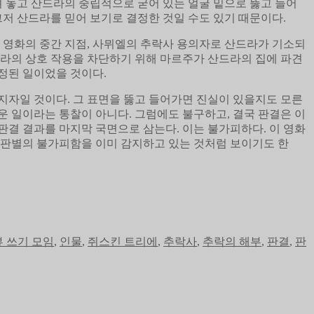
려 놓고 산드라의 중립적으로 굳어 있는 얼굴 밑으로 뚫고 들어
그저 산드라를 믿어 보기로 결정한 것일 수도 있기 때문이다.
 영화의 중간 지점, 사뮈엘의 추락사 용의자로 산드라가 기소되
산드라의 상호 작용을 차단하기 위해 마르주가 산드라의 집에 파견
정된 일이었을 것이다.
지자일 것이다. 그 표면을 뚫고 들어가면 진실이 있을지도 모른
 일이라는 통찰이 아니다. 그럼에도 불구하고, 결국 판결은 이
판결 결과를 마지막 국면으로 삼는다. 이는 불가피하다. 이 영화
 판별의 불가피함을 이미 감지하고 있는 것처럼 보이기도 한
뷰 쓰기 모임
,
인물
,
쥐스킨 트리에
,
추락사
,
추락의 해부
,
판결
,
판