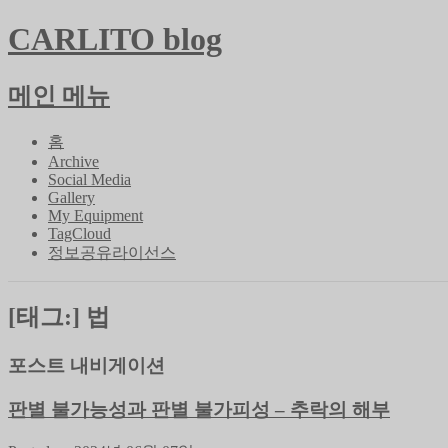
CARLITO blog
메인 메뉴
콘
홈
텐
Archive
Social Media
츠
Gallery
로
My Equipment
바
TagCloud
로
정보공유라이선스
가
기
[태그:]
법
포스트 내비게이션
판별 불가능성과 판별 불가피성 – 추락의 해부