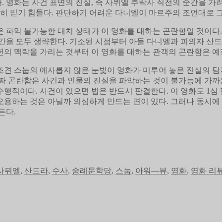
 영화는 사건 표면의 진실, 즉 사뮈엘 추락사 직전의 순간을 가
전히 믿기 힘들다. 판단하기 어려운 다니엘이 마르주의 조언대로 
 파악 불가능한 대치 상태가 이 영화를 대하는 곤란함일 것이다.
 시간을 모두 생략한다. 기소된 시점부터 아들 다니엘과 피의자 
1년의 맥락을 가리는 것부터 이 영화를 대하는 관객의 곤란함은 예
견 스눕의 예사롭지 않은 눈빛이 영화가 미루어 놓은 진실의 담
짜 곤란함은 사건과 인물의 진실을 파악하는 것이 불가능에 가까운
행적이다. 사건이 있으면 법은 반드시 판결한다. 이 영화도 1심 
오용하는 것은 아닐까 의심하게 만드는 면이 있다. 그러나 동시에
든다.
사뮈엘
,
산드라
,
수사
,
숭례문학당
,
스눕
,
아워—뷰
,
영화
,
영화 리