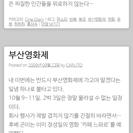
은 찌질한 인간들을 위로하지 않는다…
카테고리:
Cine Diary
|
태그:
문소리
,
반복
,
복국
,
부산영화제
,
영화
,
유
령
,
하하하
,
홍상수
|
댓글 남기기
부산영화제
Posted on
2009년 09월 23일
by
CARLITO
내 이번에는 반드시 부산영화제에 가고야 말겠다는
일념 하나로 불타고 있다.
10월 9~11일, 2박 3일은 정말 물러설 수 없는 일정
이다.
회사 행사가 제발 겹치지 않기를 간절히 바라면서…
후배 곤이는 이미 정성일의 영화 ‘카페 느와르’를 예