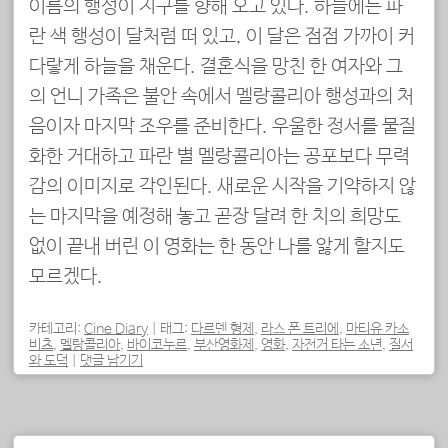
이름의 행성이 지구를 향해 오고 있다. 하늘에는 파
란 색 행성이 달처럼 떠 있고, 이 달은 점점 가까이 커
다랗게 하늘을 채운다. 결혼식을 망친 한 여자와 그
의 언니 가족은 불안 속에서 멜랑콜리아 행성과의 처
음이자 마지막 조우를 준비한다. 우울한 정서를 물질
화한 거대하고 파란 별 멜랑콜리아는 공포보다 무력
감의 이미지로 각인된다. 새로운 시작을 기약하지 않
는 마지막을 예정해 놓고 곧장 달려 한 치의 희망도
없이 끝내 버린 이 영화는 한 동안 나를 앓게 할지도
모르겠다.
카테고리:
Cine Diary
|
태그:
다르덴 형제
,
라스 폰 트리에
,
마티유 카소
비츠
,
멜랑콜리아
,
바이코누르
,
부산영화제
,
영화
,
자전거 타는 소년
,
질서
와 도덕
|
댓글 남기기