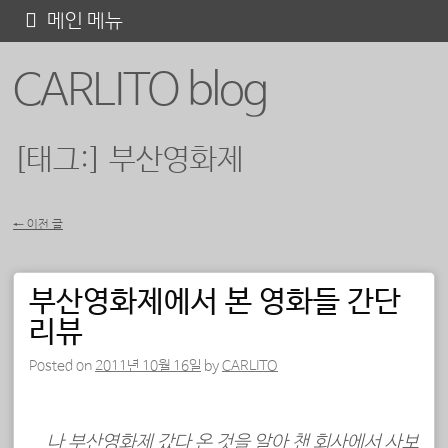
콘
메인 메뉴
텐
CARLITO blog
츠
로
바
[태그:]
부산영화제
로
가
←
이전 글
기
포스트 내비게이션
부산영화제에서 본 영화들 간단
리뷰
Posted on
2011년 10월 16일
by
CARLITO
나 부산영화제 갔다 온 것을 알아 챈 회사에서 사보