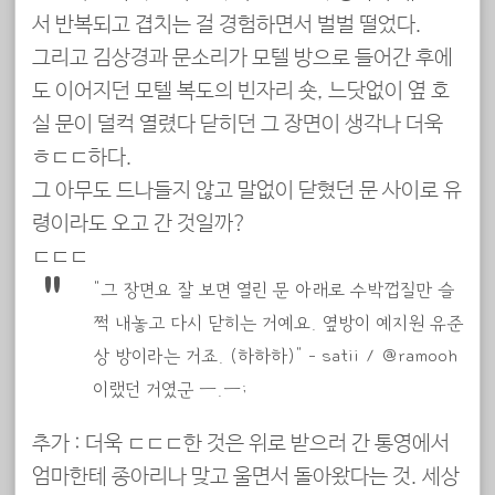
서 반복되고 겹치는 걸 경험하면서 벌벌 떨었다.
그리고 김상경과 문소리가 모텔 방으로 들어간 후에
도 이어지던 모텔 복도의 빈자리 숏, 느닷없이 옆 호
실 문이 덜컥 열렸다 닫히던 그 장면이 생각나 더욱
ㅎㄷㄷ하다.
그 아무도 드나들지 않고 말없이 닫혔던 문 사이로 유
령이라도 오고 간 것일까?
ㄷㄷㄷ
“그 장면요 잘 보면 열린 문 아래로 수박껍질만 슬
쩍 내놓고 다시 닫히는 거예요. 옆방이 예지원 유준
상 방이라는 거죠. (하하하)” – satii / @ramooh
이랬던 거였군 ㅡ.ㅡ;
추가 : 더욱 ㄷㄷㄷ한 것은 위로 받으러 간 통영에서
엄마한테 종아리나 맞고 울면서 돌아왔다는 것. 세상