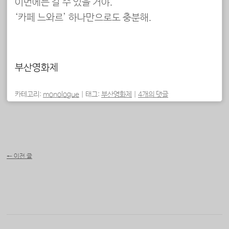
이번에는 갈 수 있을 거야.
‘카페 느와르’ 하나만으로도 충분해.
부산영화제
카테고리:
monologue
|
태그:
부산영화제
|
4개의 댓글
포스트 내비게이션
←
이전 글