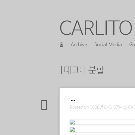
CARLITO 
콘
홈
Archive
Social Media
Ga
메인 메뉴
텐
츠
[태그:]
분할
로
바
로
포스트 내비게이션
…
가
Posted on
2008년 04월 07일
by
CA
기