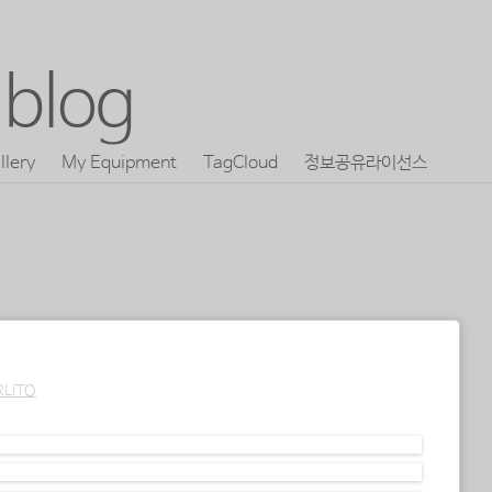
blog
llery
My Equipment
TagCloud
정보공유라이선스
RLITO