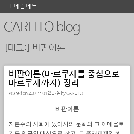
콘
메인 메뉴
텐
CARLITO blog
츠
로
바
[태그:]
비판이론
로
가
기
비판이론(마르쿠제를 중심으로
포스트 내비게이션
마르쿠제까지) 정리
Posted on
2001년 04월 27일
by
CARLITO
비판이론
자본주의 사회에 있어서의 문화와 그 이데올로
기를 연구의 대상으로 삼고, 그 존재피제약성