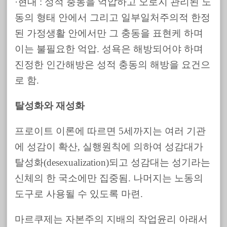
·현대 : 성적 충동을 억압하고 오로지 관리된 노
동의 형태 안에서 그리고 일부일처주의적 한정
된 가정생활 안에서만 그 충동을 표현케 하며
이는 불필요한 억압. 성욕은 해방되어야 하며
진정한 인간해방은 성적 충동의 해방을 요건으
로 함.
탈성화와 재성화
프로이트 이론에 따르면 5세까지는 여러 기관
에 성감이 확산, 실행원칙에 의하여 성감대가
탈성화(desexualization)되고 성감대는 성기라는
신체의 한 국소에만 집중됨. 나머지는 노동의
도구로 사용될 수 있도록 마련.
마르쿠제는 자본주의 지배의 작업윤리 아래서