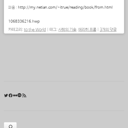
퍼옴 :
http://my.netian.com/~itrue/reading/book/from.html
1068336216.hwp
카테고리:
to the World
|
태그:
사랑의 기술
,
에리히 프롬
|
3개의 댓글
포스트 내비게이션
Twitter
Facebook
Flickr
Last.fm
RSS 피드
검색