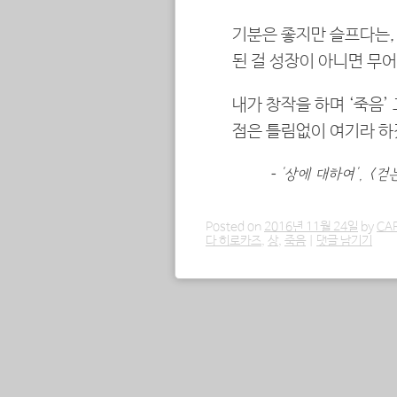
기분은 좋지만 슬프다는,
된 걸 성장이 아니면 무어
내가 창작을 하며 ‘죽음’
점은 틀림없이 여기라 하
– ‘상에 대하여’, <
Posted on
2016년 11월 24일
by
CA
다 히로카즈
,
상
,
죽음
|
댓글 남기기
포스트 내비게이션