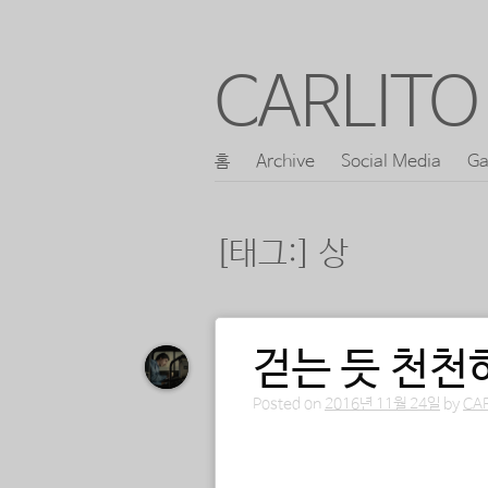
CARLITO 
콘
홈
Archive
Social Media
Ga
메인 메뉴
텐
츠
[태그:]
상
로
바
로
걷는 듯 천천
포스트 내비게이션
가
기
Posted on
2016년 11월 24일
by
CA