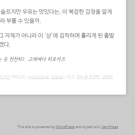
 슬프지만 우유는 맛있다는, 이 복잡한 감정을 알게
라 부를 수 있을까.
 그 자체가 아니라 이 ‘상’에 집착하며 홀리게 된 출발
겠다.
걷는 듯 천천히>, 고레에다 히로카즈
RLITO
카테고리:
monologue
,
Status
|
태그:
걷는 듯 천천히
,
고레에
This site is powered by
WordPress
and styled with
SemPress