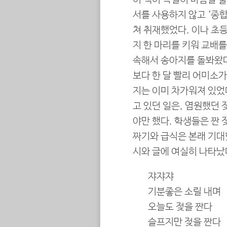
이 책이 특별히 마음을 울
서를 사용하지 않고 ‘종합
쳐 취재했었다. 이나 초
지 한 마리를 키워 교배를
속해서 송아지를 돌봐왔다
보다 한 달 빨리 어미소
지는 이미 차가워져 있었
고 있던 일은, 염원했던 
야만 했다. 학생들은 짠 
짜기와 급식은 본래 기대했
시와 글에 여실히 나타났
쟈쟈쟈
기분좋은 소릴 내며
오늘도 젖을 짠다
슬프지만 젖을 짠다