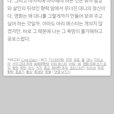
다. 그리고 마지막에 마주해야 하는 것은 유사 종교
와 살인의 뒤섞인 향락 앞에서 무너진 대니의 정신이
다. 영화는 왜 대니를 그렇게까지 만들어 보여 주고
싶어 하는 것일까. 아마도 아리 애스터는 개의치 않
겠지만, 바로 그 때문에 나는 그 욕망이 불가해하고
공포스럽다.
카테고리:
Cine Diary
|
태그:
가스라이팅
,
감정
,
공포
,
꿈
,
대니
,
미드소
마
,
서구 근대 주체
,
숭례문학당
,
아리 애스터
,
아워—뷰
,
영화 리뷰 쓰기 모
임
,
욕망
,
원망
,
의식
,
전치
,
종교
,
취약한 주체
,
크리스티안
,
타자성
,
파국
,
향락
,
호르가
,
환상
,
희생양
,
희열
|
댓글 남기기
포스트 내비게이션