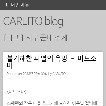
콘
메인 메뉴
텐
CARLITO blog
츠
로
바
[태그:]
서구 근대 주체
로
가
기
불가해한 파멸의 욕망 – 미드소
포스트 내비게이션
마
Posted on
2022년 07월 09일
by
CARLITO
<미드소마>
스웨덴의 작은 마을 호르가에 도착한 이튿날 절벽에