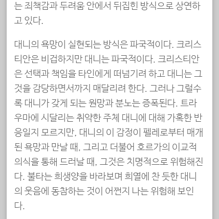
는 죄책감과 두려움 안에서 뒤집힌 방식으로 상연하
고 있다.
대니의 욕망이 실현되는 방식은 파국적이다. 크리스
티안은 비겁하지만 대니는 파국적이다. 크리스티안
은 선택과 책임을 타인에게 떠넘기려 하고 대니는 그
것을 감당하면서까지 매달리려 한다. 그러나 그럴수
록 대니가 갖게 되는 원망과 분노는 증폭된다. 트라
우마에 시달리는 취약한 주체 대니에 대해 가혹한 반
응일지 모르지만, 대니의 이 감정이 펠레로부터 매개
된 욕망과 만날 때, 그리고 더불어 호르가의 이교적
의식을 통해 드러날 때, 그것은 치명적으로 위험해진
다. 불타는 희생양을 바라보며 희열에 찬 듯한 대니
의 웃음에 동참하는 것이 어쩐지 나는 위험해 보인
다.