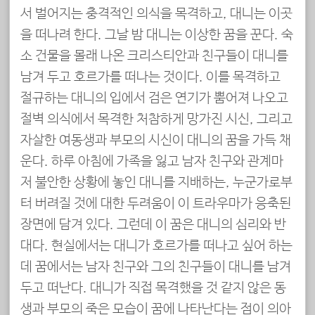
서 벌어지는 충격적인 의식을 목격하고, 대니는 이곳
을 떠나려 한다. 그날 밤 대니는 이상한 꿈을 꾼다. 숙
소 건물을 몰래 나온 크리스티안과 친구들이 대니를
남겨 두고 호르가를 떠나는 것이다. 이를 목격하고
절규하는 대니의 입에서 검은 연기가 뿜어져 나오고
절벽 의식에서 목격한 처참하게 망가진 시신, 그리고
자살한 여동생과 부모의 시신이 대니의 꿈을 가득 채
운다. 하루 아침에 가족을 잃고 남자 친구와 관계마
저 불안한 상황에 놓인 대니를 지배하는, 누군가로부
터 버려질 것에 대한 두려움이 이 트라우마가 응축된
장면에 담겨 있다. 그런데 이 꿈은 대니의 심리와 반
대다. 현실에서는 대니가 호르가를 떠나고 싶어 하는
데 꿈에서는 남자 친구와 그의 친구들이 대니를 남겨
두고 떠난다. 대니가 직접 목격했을 것 같지 않은 동
생과 부모의 죽은 모습이 꿈에 나타난다는 점이 의아