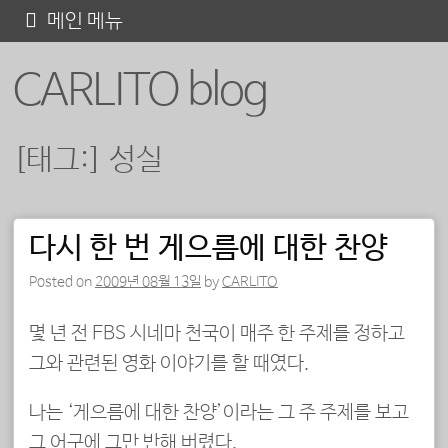
콘
메인 메뉴
텐
CARLITO blog
츠
로
바
[태그:]
성실
로
가
기
다시 한 번 게으름에 대한 찬양
포스트 내비게이션
Posted on
2009년 08월 13일
by
CARLITO
몇 년 전 EBS 시네마 천국이 매주 한 주제를 정하고
그와 관련된 영화 이야기를 할 때였다.
나는 ‘게으름에 대한 찬양’이라는 그 주 주제를 보고
그 어구에 그만 반해 버렸다.