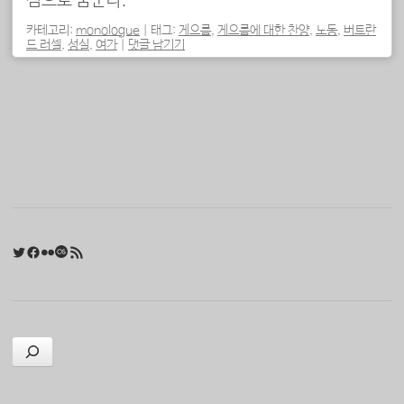
심으로 꿈꾼다.
카테고리:
monologue
|
태그:
게으름
,
게으름에 대한 찬양
,
노동
,
버트란
드 러셀
,
성실
,
여가
|
댓글 남기기
포스트 내비게이션
Twitter
Facebook
Flickr
Last.fm
RSS 피드
검색