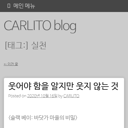
콘
메인 메뉴
텐
CARLITO blog
츠
로
바
[태그:]
실천
로
가
←
이전 글
기
포스트 내비게이션
웃어야 함을 알지만 웃지 않는 것
Posted on
2020년 10월 16일
by
CARLITO
<슬랙 베이: 바닷가 마을의 비밀>