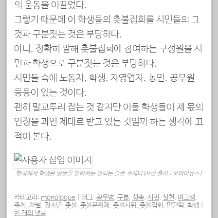
의 운동을 이끌었다.
그렇기 때문에 이 학생들의 촛불집회를 시민들의 그
것과 구분짓는 것은 부당하다.
아니, 정확히 말해 촛불집회에 참여하는 구성원을 시
민과 학생으로 구분짓는 것은 부당하다.
시민들 속에 노동자, 학생, 자영업자, 농민, 공무원
등등이 있는 것이다.
괜히 말꼬투리 잡는 것 같지만 이들 학생들이 제 몫의
인정을 과연 제대로 받고 있는 것일까 하는 생각에 끄
적여 본다.
한국에서 학생은 얼굴을 밝혀서는 안되는 슬픈 주체다(사진 출처 : 오마이뉴스)
카테고리:
monologue
|
태그:
광우병
,
구분
,
성숙
,
시민
,
실천
,
여고생
,
주체
,
차별
,
청소년
,
촛불
,
촛불문화제
,
촛불시위
,
촛불집회
,
판단력
,
학생
|
한 개의 댓글