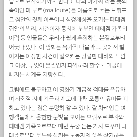
습으로 묘사하기까지 한다.) ‘나의 아가씨’라는 뜻의
속어인 마 루트(ma loute)를 이름으로 쓰는 브뤼포
르 집안의 첫째 아들이나 성정체성을 오가는 페테겜
집안의 빌리, 사촌이자 동시에 부부인 페테겜 가족의
이력 등 인물들은 우리가 쉽게 추정하는 본질로부터
어긋나 있다. 이 영화는 목가적 마을과 그 곳에서 벌
어지는 이상한 사건이 일으키는 강렬한 대비의 느낌
그 이상, 무엇이 본질인지 파악하려 할수록 미궁에
빠지는 세계를 지향한다.
그럼에도 불구하고 이 영화가 계급적 적대를 은유하
며 사회적 지배 계급과 제도에 대해 조롱의 유머를 꾀
하고 있다는 점은 분명히 알 수 있다. 잘 차려입은 여
행객들에게 음험한 눈빛을 보이는 브뤼포르 부자와
페테겜 가족으로부터 매번 꾸중 듣는 가사 도우미 나
데쥬로부터 분노를 삼키는 노동자의 삶을 상기하는