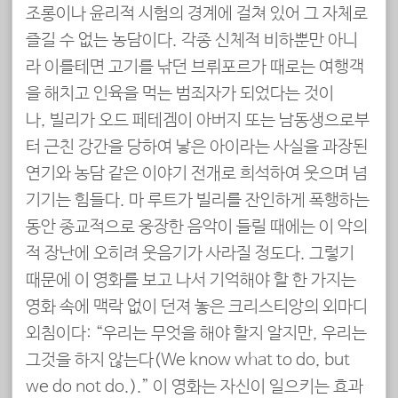
조롱이나 윤리적 시험의 경계에 걸쳐 있어 그 자체로
즐길 수 없는 농담이다. 각종 신체적 비하뿐만 아니
라 이를테면 고기를 낚던 브뤼포르가 때로는 여행객
을 해치고 인육을 먹는 범죄자가 되었다는 것이
나, 빌리가 오드 페테겜이 아버지 또는 남동생으로부
터 근친 강간을 당하여 낳은 아이라는 사실을 과장된
연기와 농담 같은 이야기 전개로 희석하여 웃으며 넘
기기는 힘들다. 마 루트가 빌리를 잔인하게 폭행하는
동안 종교적으로 웅장한 음악이 들릴 때에는 이 악의
적 장난에 오히려 웃음기가 사라질 정도다. 그렇기
때문에 이 영화를 보고 나서 기억해야 할 한 가지는
영화 속에 맥락 없이 던져 놓은 크리스티앙의 외마디
외침이다: “우리는 무엇을 해야 할지 알지만, 우리는
그것을 하지 않는다(We know what to do, but
we do not do.).” 이 영화는 자신이 일으키는 효과