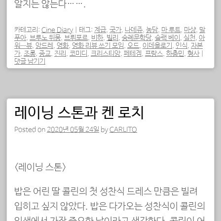
알지는 않는다…….
카테고리:
Cine Diary
|
태그:
계급
,
국가
,
나데쥬
,
농담
,
마 루트
,
마샹
,
말
푸아
,
브루노 뒤몽
,
브뤼포르
,
비하
,
빌리
,
숭례문학당
,
슬랙 베이
,
실천
,
아
워—뷰
,
앙드레
,
영화
,
영화 리뷰 쓰기 모임
,
오드
,
이데올로기
,
인식
,
자본
가
,
조롱
,
종교
,
진리
,
코미디
,
크리스티앙
,
페테겜
,
프랑스
,
하층민
,
형사
|
댓글 남기기
레이닝 스톤과 켄 로치
Posted on
2020년 05월 24일
by
CARLITO
<레이닝 스톤>
밥은 어린 딸 콜린의 첫 성찬식 드레스 만큼은 빌려
입히고 싶지 않았다. 밥은 다가오는 성찬식이 콜린의