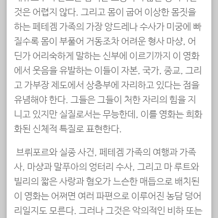
것은 어렵지 않다. 그리고 몸이 굽어 이상한 몸짓을
하는 페테겜 가족의 가장 앙드레나 수사가 미궁에 빠
질수록 몸이 부풀어 거동조차 어려운 형사 마샹, 어
딘가 어리숙하게 말하는 신부에 이르기까지 이 영화
에서 웃음을 유발하는 이들이 자본, 국가, 종교, 그리
고 가부장 제도에서 상층부에 자리하고 있다는 점을
유념해야 한다. 그들은 그들이 처한 자리의 힘을 지
니고 있지만 실질로서는 무능한데, 이를 영화는 희화
화된 신체적 특질로 표현한다.
브뤼포르와 실종 사건, 페테겜 가족의 여행과 가족
사, 마샹과 말푸아의 엉터리 수사, 그리고 마 루트와
빌리의 짧은 사랑과 혐오가 느슨한 매듭으로 배치된
이 영화는 어쩌면 여러 파편으로 이루어진 농담 덩어
리일지도 모른다. 그러나 그것은 악의적인 비하 또는