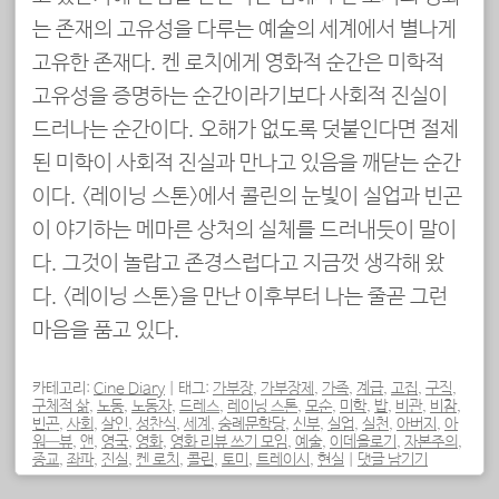
는 존재의 고유성을 다루는 예술의 세계에서 별나게
고유한 존재다. 켄 로치에게 영화적 순간은 미학적
고유성을 증명하는 순간이라기보다 사회적 진실이
드러나는 순간이다. 오해가 없도록 덧붙인다면 절제
된 미학이 사회적 진실과 만나고 있음을 깨닫는 순간
이다. <레이닝 스톤>에서 콜린의 눈빛이 실업과 빈곤
이 야기하는 메마른 상처의 실체를 드러내듯이 말이
다. 그것이 놀랍고 존경스럽다고 지금껏 생각해 왔
다. <레이닝 스톤>을 만난 이후부터 나는 줄곧 그런
마음을 품고 있다.
카테고리:
Cine Diary
|
태그:
가부장
,
가부장제
,
가족
,
계급
,
고집
,
구직
,
구체적 삶
,
노동
,
노동자
,
드레스
,
레이닝 스톤
,
모순
,
미학
,
밥
,
비관
,
비참
,
빈곤
,
사회
,
살인
,
성찬식
,
세계
,
숭례문학당
,
신부
,
실업
,
실천
,
아버지
,
아
워—뷰
,
앤
,
영국
,
영화
,
영화 리뷰 쓰기 모임
,
예술
,
이데올로기
,
자본주의
,
종교
,
좌파
,
진실
,
켄 로치
,
콜린
,
토미
,
트레이시
,
현실
|
댓글 남기기