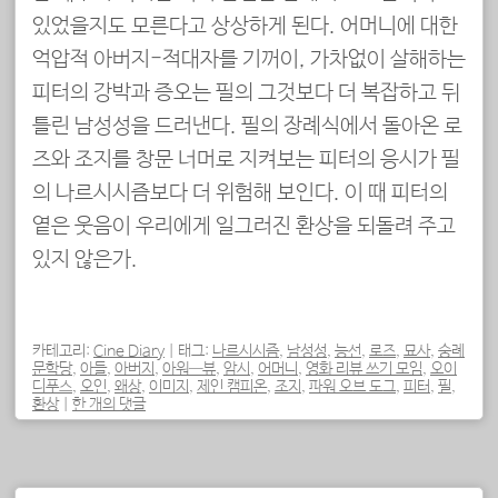
있었을지도 모른다고 상상하게 된다. 어머니에 대한
억압적 아버지-적대자를 기꺼이, 가차없이 살해하는
피터의 강박과 증오는 필의 그것보다 더 복잡하고 뒤
틀린 남성성을 드러낸다. 필의 장례식에서 돌아온 로
즈와 조지를 창문 너머로 지켜보는 피터의 응시가 필
의 나르시시즘보다 더 위험해 보인다. 이 때 피터의
옅은 웃음이 우리에게 일그러진 환상을 되돌려 주고
있지 않은가.
카테고리:
Cine Diary
|
태그:
나르시시즘
,
남성성
,
능선
,
로즈
,
묘사
,
숭례
문학당
,
아들
,
아버지
,
아워—뷰
,
암시
,
어머니
,
영화 리뷰 쓰기 모임
,
오이
디푸스
,
오인
,
왜상
,
이미지
,
제인 캠피온
,
조지
,
파워 오브 도그
,
피터
,
필
,
환상
|
한 개의 댓글