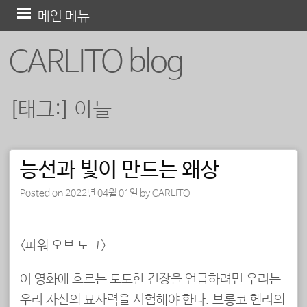
콘
메인 메뉴
텐
CARLITO blog
츠
로
바
[태그:]
아들
로
가
기
능선과 빛이 만드는 왜상
포스트 내비게이션
Posted on
2022년 04월 01일
by
CARLITO
<파워 오브 도그>
이 영화에 흐르는 도도한 긴장을 언급하려면 우리는
우리 자신의 묘사력을 시험해야 한다. 브롱코 헨리의