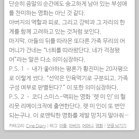
단순히 종말의 순간에도 숭고하게 남아 있는 부성애
를 찬미하는 영화는 아닌 것 같다.
아버지의 역할과 피로, 그리고 강박과 그 자리의 한
계를 함께 고려하고 있는 것처럼 보인다.
마지막, 아들의 뒤를 따라온 또다른 가족 무리의 어
머니가 건네는 “너희를 따라왔단다. 네가 걱정됐
어”라는 말은 다소 의미심장하다.
P.S. 1 – 내가 좋아하는 평론가 황진미는 20자평으
로 이렇게 썼다. “선악은 인육먹기로 구분되고, 가족
구성 여부로 판별된다?” 이 또한 의미심장하다.
P.S. 2 – 코디 스미스-맥피는 영화 ‘렛 미 인’의 헐
리웃 리메이크작에 출연한단다. 렛 미 인이 또 번안
되는구나. 이 로맨틱한 영화를 제발 망치지 말아줘…
카테고리:
Cine Diary
|
태그:
아들
,
아버지
,
어머니
,
영화
|
댓글 남기기